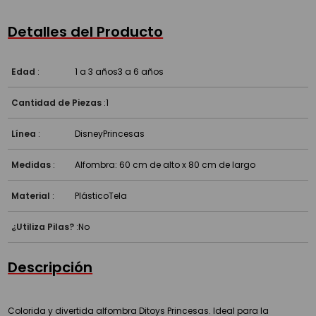
Detalles del Producto
Edad
:
1 a 3 años
3 a 6 años
Cantidad de Piezas
:
1
Línea
:
Disney
Princesas
Medidas
:
Alfombra: 60 cm de alto x 80 cm de largo
Material
:
Plástico
Tela
¿Utiliza Pilas?
:
No
Descripción
Colorida y divertida alfombra Ditoys Princesas. Ideal para la