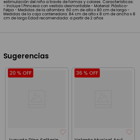
estimulación del niño a través de formas y colores. Características:
- Incluye 1 Princesa con vestido desmontable - Material: Plástico-
Felpa - Medidas de la alfombra: 60 cm de alto x 80 cm de largo -
Medidas de la caja contenedora: 84 cm de alto x 8 cm de ancho x 8
cm de largo Edad recomendada: a partir de 2 años
Sugerencias
20 %
OFF
36 %
OFF
Juguete Dino Saltarin
Volante Musical Azul