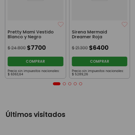
Pretty Mami Vestido
Sirena Mermaid
Blanco y Negro
Dreamer Roja
$
7700
$
6400
$
24
.
800
$
21
.
300
COMPRAR
COMPRAR
Precio sin impuestos nacionales:
Precio sin impuestos nacionales:
$
6363
,
64
$
5289
,
26
Últimos visitados