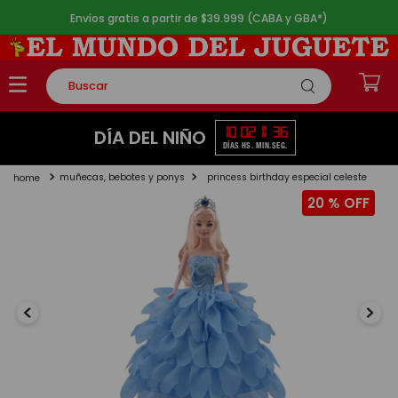
Envíos gratis a partir de $39.999 (CABA y GBA*)
Buscar
TÉRMINOS MÁS BUSCADOS
10
02
11
36
DÍA DEL NIÑO
DÍAS
HS.
MIN.
SEG.
1
.
rompecabezas
muñecas, bebotes y ponys
princess birthday especial celeste
2
.
lego
20 %
3
.
peluche
4
.
monopatin
5
.
toy story