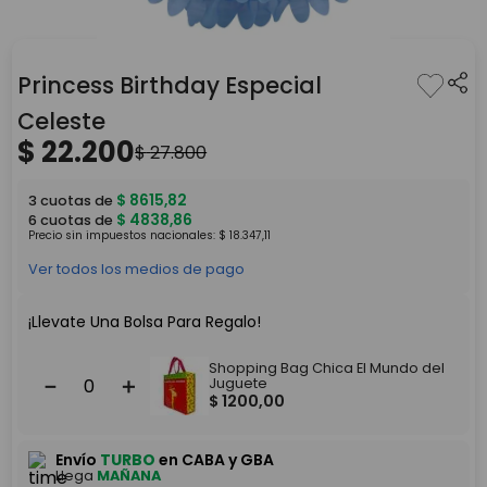
Princess Birthday Especial
Celeste
$
22
.
200
$
27
.
800
$
8615
,
82
3
cuotas de
$
4838
,
86
6
cuotas de
Precio sin impuestos nacionales:
$
18
.
347
,
11
Ver todos los medios de pago
¡Llevate Una Bolsa Para Regalo!
Shopping Bag Chica El Mundo del
－
＋
Juguete
$
1200
,
00
Envío
TURBO
en CABA y GBA
Llega
MAÑANA