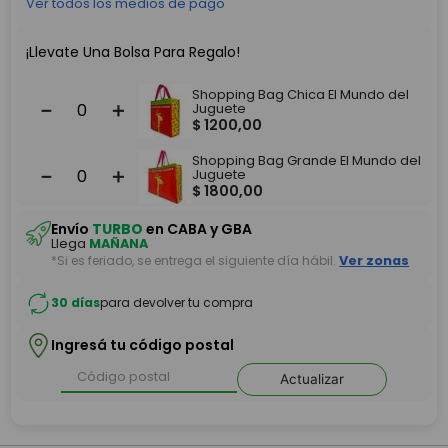
Ver todos los medios de pago
¡Llevate Una Bolsa Para Regalo!
Shopping Bag Chica El Mundo del
－
＋
Juguete
$
1200
,
00
Shopping Bag Grande El Mundo del
－
＋
Juguete
$
1800
,
00
Envío
TURBO
en CABA y GBA
Llega
MAÑANA
*Si es feriado, se entrega el siguiente día hábil.
Ver zonas
30 días
para devolver tu compra
Ingresá tu código postal
Actualizar