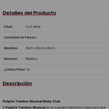
Detalles del Producto
Edad
:
1 a 3 años
Cantidad de Piezas
:
1
Medidas
:
13cm x 13cm x 13cm
Material
:
Plástico
¿Utiliza Pilas?
:
Si
Descripción
Pulpito Tambor Musical Baby Club
El
Pulpito Tambor Musical
es un juguete interactivo ideal para que