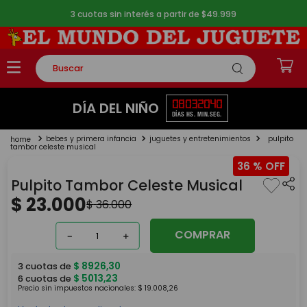
3 cuotas sin interés a partir de $49.999
Buscar
TÉRMINOS MÁS BUSCADOS
08
03
20
40
DÍA DEL NIÑO
DÍAS
HS.
MIN.
SEG.
1
.
rompecabezas
bebes y primera infancia
juguetes y entretenimientos
pulpito
2
.
lego
tambor celeste musical
36 %
3
.
peluche
Pulpito Tambor Celeste Musical
4
.
monopatin
$
23
.
000
$
36
.
000
5
.
toy story
COMPRAR
－
＋
$
8926
,
30
3
cuotas de
$
5013
,
23
6
cuotas de
Precio sin impuestos nacionales:
$
19
.
008
,
26