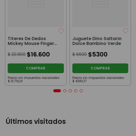
Titeres De Dedos
Juguete Dino Saltarin
Mickey Mouse Finger
Dolce Bambino Verde
Puppets
$
16
.
600
$
5300
$
20
.
800
$
6600
COMPRAR
COMPRAR
Precio sin impuestos nacionales:
Precio sin impuestos nacionales:
$
13
.
719
,
01
$
4380
,
17
Últimos visitados