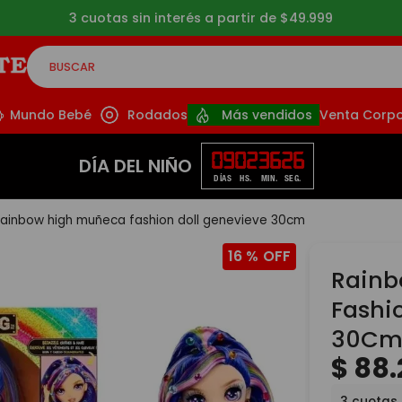
3 cuotas sin interés a partir de $49.999
BUSCAR
CADOS
Mundo Bebé
Rodados
Más vendidos
Venta Corpo
09
02
36
25
DÍA DEL NIÑO
DÍAS
HS.
MIN.
SEG.
rainbow high muñeca fashion doll genevieve 30cm
16 %
Rainb
Fashi
30C
$
88
.
3
cuotas 