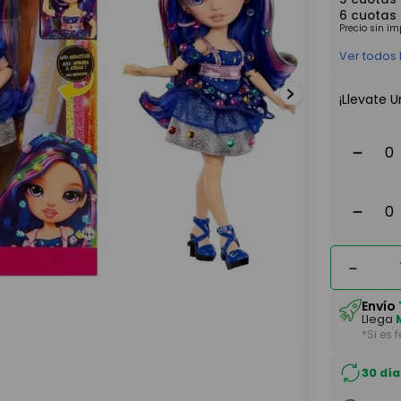
6
cuotas
Precio sin i
Ver todos
¡Llevate U
－
－
－
Envío
Llega
*Si es 
30 día