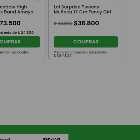
ainbow High
Lol Surprise Tweens
ck Band Amaya
Muñeca 17 Cm Fancy Girl
73
.
500
$
36
.
800
$
43
.
800
interés de
$
24
.
500
OMPRAR
COMPRAR
uestos nacionales:
Precio sin impuestos nacionales:
Prec
$
30
.
413
,
22
$
19
.
ENVIAR