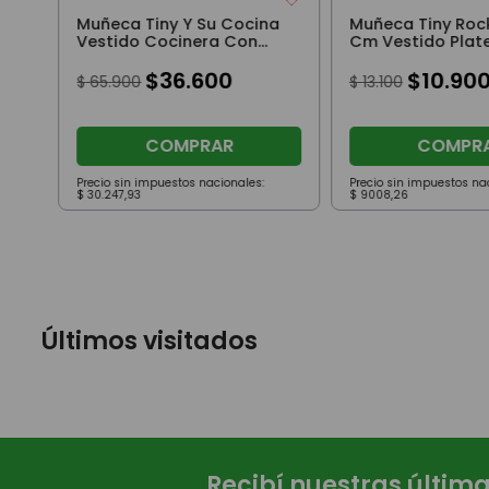
Muñeca Tiny Y Su Cocina
Muñeca Tiny Rock
Vestido Cocinera Con
Cm Vestido Plat
Accesorios
Guitarra Rosa
$
36
.
600
$
10
.
90
$
65
.
900
$
13
.
100
COMPRAR
COMPR
Precio sin impuestos nacionales:
Precio sin impuestos na
$
30
.
247
,
93
$
9008
,
26
Últimos visitados
Recibí nuestras últim