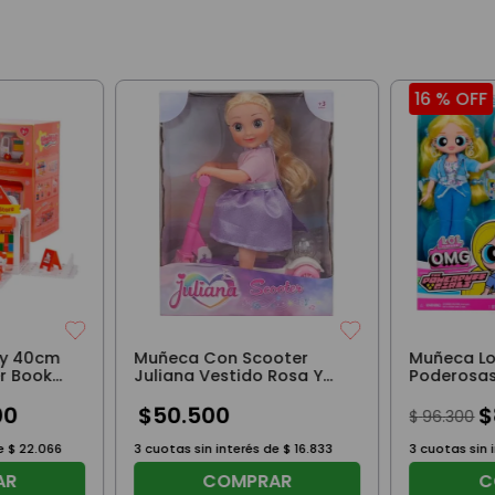
16 %
OFF
tty 40cm
Muñeca Con Scooter
Muñeca Lo
r Book
Juliana Vestido Rosa Y
Poderosas
Lila
00
$
50
.
500
$
$
96
.
300
de
$
22
.
066
3
cuotas sin interés de
$
16
.
833
3
cuotas sin 
AR
COMPRAR
C