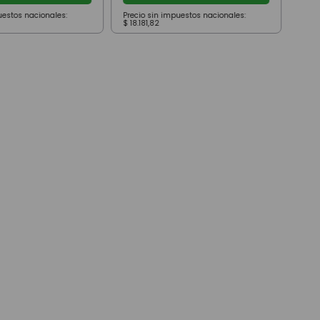
uestos nacionales:
Precio sin impuestos nacionales:
Prec
$
18
.
181
,
82
$
42
.