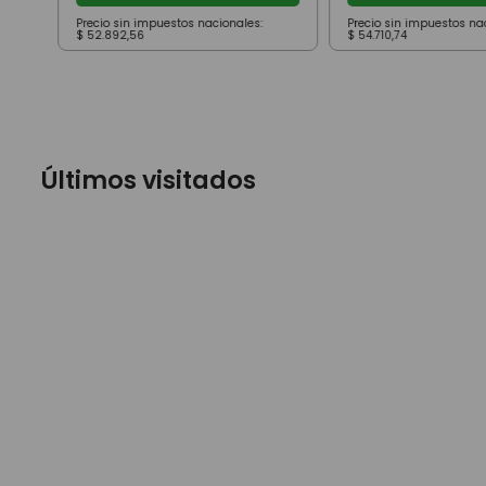
Precio sin impuestos nacionales:
Precio sin impuestos na
$
52
.
892
,
56
$
54
.
710
,
74
Últimos visitados