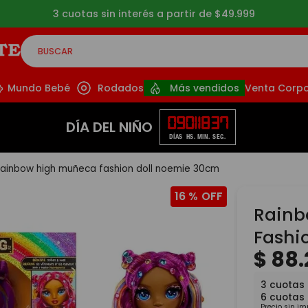
Envíos gratis a partir de $39.999 (CABA y GBA*)
BUSCAR
CADOS
Mundo Bebé
Rodados
Más vendidos
Venta Corpo
09
01
18
36
DÍA DEL NIÑO
DÍAS
HS.
MIN.
SEG.
rainbow high muñeca fashion doll noemie 30cm
16 %
Rainb
Fashi
$
88
.
3
cuotas 
6
cuotas
Precio sin i