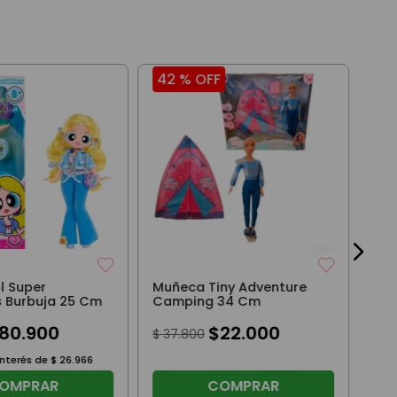
42 %
OFF
20
Dis
de
$
6
3
cuo
l Super
Muñeca Tiny Adventure
 Burbuja 25 Cm
Camping 34 Cm
80
.
900
$
22
.
000
$
37
.
800
interés de
$
26
.
966
OMPRAR
COMPRAR