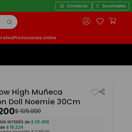
Contacto
Sucursales
rativa
Promociones online
ow High Muñeca
on Doll Noemie 30Cm
200
$
105
.
000
SIN INTERÉS de
$
29
.
400
 de
$
19
.
224
mpuestos nacionales:
$
72
.
892
,
56