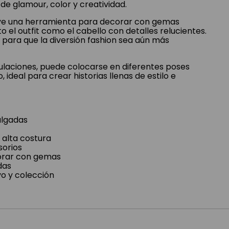
de glamour, color y creatividad.
uye una herramienta para decorar con gemas
to el outfit como el cabello con detalles relucientes.
para que la diversión fashion sea aún más
culaciones, puede colocarse en diferentes poses
deal para crear historias llenas de estilo e
ulgadas
n alta costura
sorios
orar con gemas
das
vo y colección