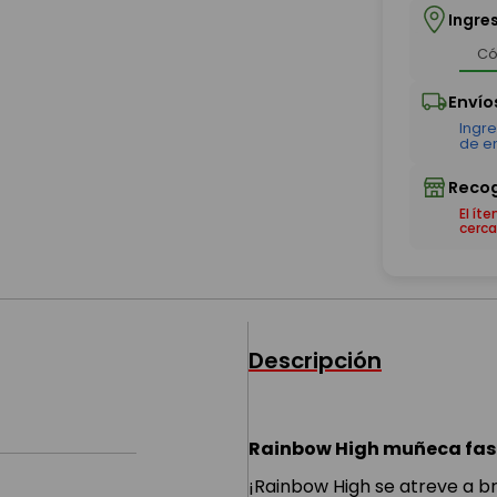
Ingre
El ít
cerca
Descripción
Rainbow High muñeca fash
¡Rainbow High se atreve a br