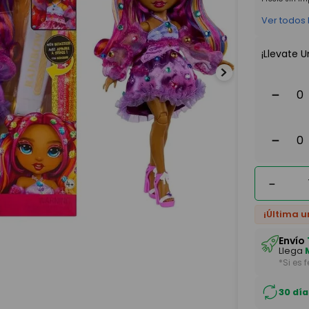
Ver todos
¡Llevate U
－
－
－
¡Última u
Envío
Llega
*Si es 
30 día