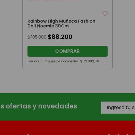
Rainbow High Muñeca Fashion
Doll Noemie 30Cm
$
88
.
200
$
105
.
000
COMPRAR
Precio sin impuestos nacionales:
$
72
.
892
,
56
as ofertas y novedades