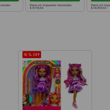
cionales:
Precio sin impuestos nacionales:
Precio sin imp
$
41
.
735
,
54
$
66
.
859
,
50
16 %
OFF