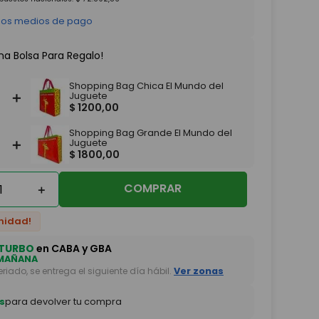
 los medios de pago
na Bolsa Para Regalo!
Shopping Bag Chica El Mundo del
＋
Juguete
$
1200
,
00
Shopping Bag Grande El Mundo del
＋
Juguete
$
1800
,
00
COMPRAR
＋
nidad!
TURBO
en CABA y GBA
MAÑANA
feriado, se entrega el siguiente día hábil.
Ver zonas
s
para devolver tu compra