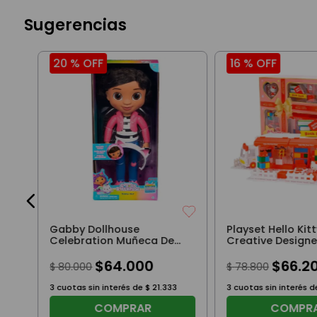
Sugerencias
20 %
OFF
16 %
OFF
00
Gabby Dollhouse
Playset Hello Ki
Celebration Muñeca De
Creative Designe
33 Cm
Store
$
64
.
000
$
66
.
2
$
80
.
000
$
78
.
800
3
cuotas sin interés de
$
21
.
333
3
cuotas sin interés 
COMPRAR
COMPR