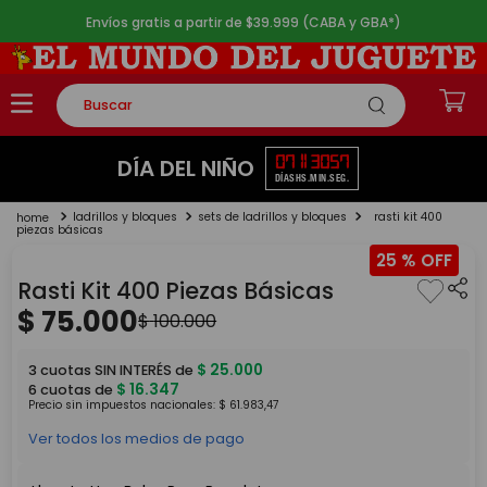
Envíos gratis a partir de $39.999 (CABA y GBA*)
Buscar
TÉRMINOS MÁS BUSCADOS
07
11
30
56
DÍA DEL NIÑO
DÍAS
HS.
MIN.
SEG.
1
.
rompecabezas
ladrillos y bloques
sets de ladrillos y bloques
rasti kit 400
2
.
lego
piezas básicas
25 %
3
.
peluche
Rasti Kit 400 Piezas Básicas
4
.
monopatin
$
75
.
000
$
100
.
000
5
.
toy story
$
25
.
000
3
cuotas SIN INTERÉS de
$
16
.
347
6
cuotas de
Precio sin impuestos nacionales:
$
61
.
983
,
47
Ver todos los medios de pago