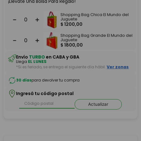
¡Llevate Una Bolsa Para Regalo!
Shopping Bag Chica El Mundo del
－
＋
Juguete
$
1200
,
00
Shopping Bag Grande El Mundo del
－
＋
Juguete
$
1800
,
00
Envío
TURBO
en CABA y GBA
Llega
EL LUNES
*Si es feriado, se entrega el siguiente día hábil.
Ver zonas
30 días
para devolver tu compra
Ingresá tu código postal
Actualizar