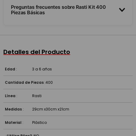
Preguntas frecuentes sobre Rasti Kit 400
Piezas Básicas
¿Cuántas piezas trae?
¿Es compatible con otros sets Rasti?
Detalles del Producto
¿A partir de qué edad es?
Edad
:
3 a 6 años
Cantidad de Piezas
:
400
Línea
:
Rasti
Medidas
:
29cm x30cm x21cm
Material
:
Plástico
¿Utiliza Pilas?
:
NO