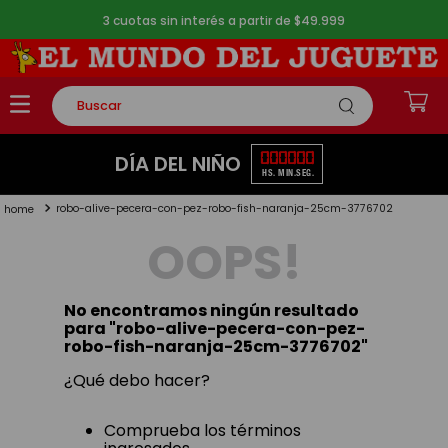
3 cuotas sin interés a partir de $49.999
Buscar
TÉRMINOS MÁS BUSCADOS
00
00
00
DÍA DEL NIÑO
HS.
MIN.
SEG.
1
.
rompecabezas
robo-alive-pecera-con-pez-robo-fish-naranja-25cm-3776702
2
.
lego
OOPS!
3
.
peluche
4
.
monopatin
No encontramos ningún resultado
5
.
toy story
para "
robo-alive-pecera-con-pez-
robo-fish-naranja-25cm-3776702
"
¿Qué debo hacer?
Comprueba los términos