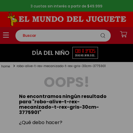
3 cuotas sin interés a partir de $49.999
Buscar
TÉRMINOS MÁS BUSCADOS
08
11
37
04
DÍA DEL NIÑO
DÍAS
HS.
MIN.
SEG.
1
.
rompecabezas
robo-alive-t-rex-mecanizado-t-rex-gris-30cm-3775901
2
.
lego
OOPS!
3
.
peluche
4
.
monopatin
No encontramos ningún resultado
5
.
toy story
para "
robo-alive-t-rex-
mecanizado-t-rex-gris-30cm-
3775901
"
¿Qué debo hacer?