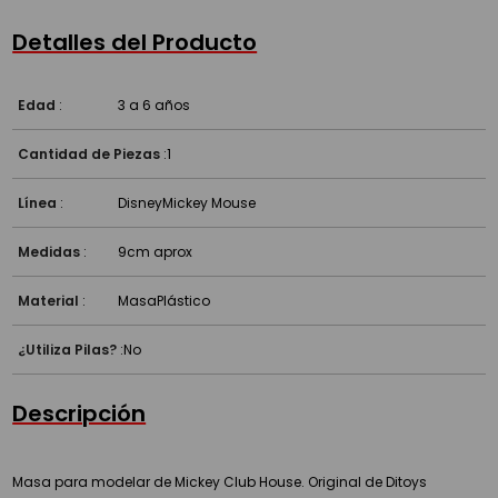
Detalles del Producto
Edad
:
3 a 6 años
Cantidad de Piezas
:
1
Línea
:
Disney
Mickey Mouse
Medidas
:
9cm aprox
Material
:
Masa
Plástico
¿Utiliza Pilas?
:
No
Descripción
Masa para modelar de Mickey Club House. Original de Ditoys