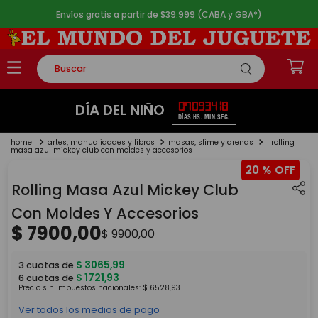
Envíos gratis a partir de $39.999 (CABA y GBA*)
Buscar
TÉRMINOS MÁS BUSCADOS
07
09
34
18
DÍA DEL NIÑO
DÍAS
HS.
MIN.
SEG.
1
.
rompecabezas
artes, manualidades y libros
masas, slime y arenas
rolling
2
.
lego
masa azul mickey club con moldes y accesorios
20 %
3
.
peluche
Rolling Masa Azul Mickey Club
4
.
monopatin
Con Moldes Y Accesorios
5
.
toy story
$
7900
,
00
$
9900
,
00
$
3065
,
99
3
cuotas de
$
1721
,
93
6
cuotas de
Precio sin impuestos nacionales:
$
6528
,
93
Ver todos los medios de pago