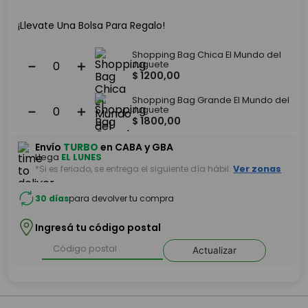
¡Llevate Una Bolsa Para Regalo!
Shopping Bag Chica El Mundo del
－
＋
Juguete
$
1200
,
00
Shopping Bag Grande El Mundo del
－
＋
Juguete
$
1800
,
00
Envío
TURBO
en CABA y GBA
Llega
EL LUNES
*Si es feriado, se entrega el siguiente día hábil.
Ver zonas
30 días
para devolver tu compra
Ingresá tu código postal
Actualizar