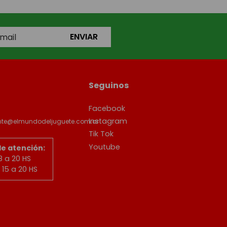
ENVIAR
Seguinos
Facebook
Instagram
ente@elmundodeljuguete.com.ar
Tik Tok
Youtube
de atención:
8 a 20 HS
15 a 20 HS