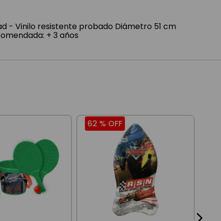
dad - Vinilo resistente probado Diámetro 51 cm
omendada: + 3 años
62 %
OFF
25
Kit
Hou
Acc
$
17