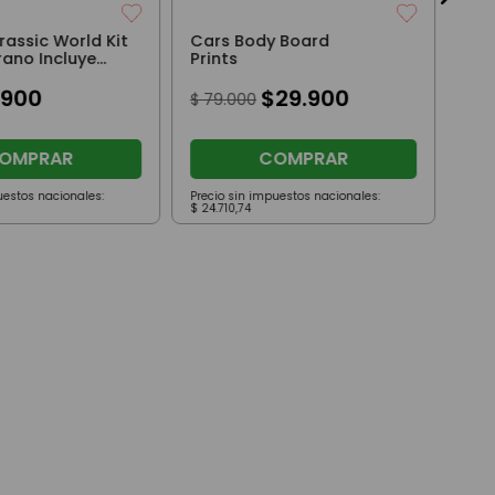
rassic World Kit
Cars Body Board
rano Incluye
Prints
900
$
29
.
900
$
79
.
000
OMPRAR
COMPRAR
uestos nacionales:
Precio sin impuestos nacionales:
Prec
$
24
.
710
,
74
$
10
.