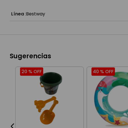
Línea
:
Bestway
Sugerencias
20 %
OFF
40 %
OFF