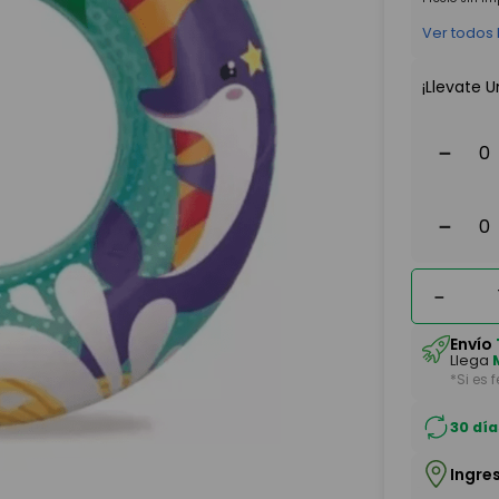
Ver todos
¡Llevate U
－
－
－
Envío
Llega
*Si es 
30 día
Ingre