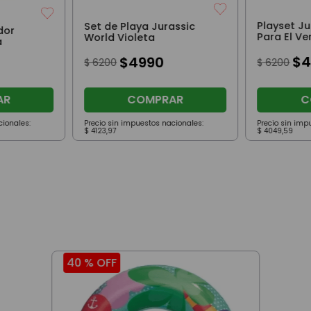
Playset Ju
Set de Playa Jurassic
dor
Para El Ve
World Violeta
a
Paletas
$
4
$
4990
$
6200
$
6200
AR
COMPRAR
C
cionales:
Precio sin impuestos nacionales:
Precio sin imp
$
4123
,
97
$
4049
,
59
40 %
OFF