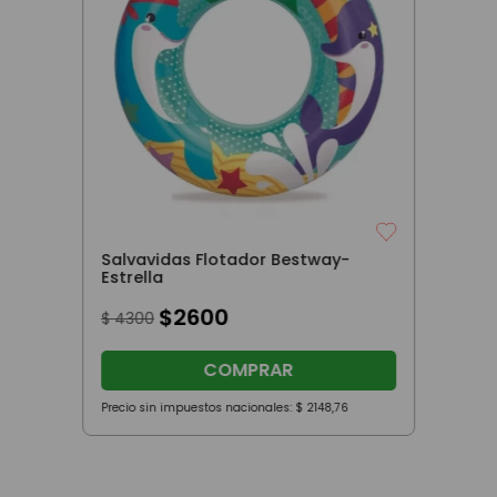
Salvavidas Flotador Bestway-
Estrella
$
2600
$
4300
COMPRAR
Precio sin impuestos nacionales:
$
2148
,
76