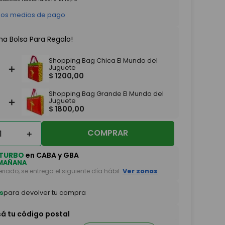
 los medios de pago
na Bolsa Para Regalo!
Shopping Bag Chica El Mundo del
＋
Juguete
$
1200
,
00
Shopping Bag Grande El Mundo del
＋
Juguete
$
1800
,
00
COMPRAR
＋
TURBO
en CABA y GBA
MAÑANA
feriado, se entrega el siguiente día hábil.
Ver zonas
s
para devolver tu compra
sá tu código postal