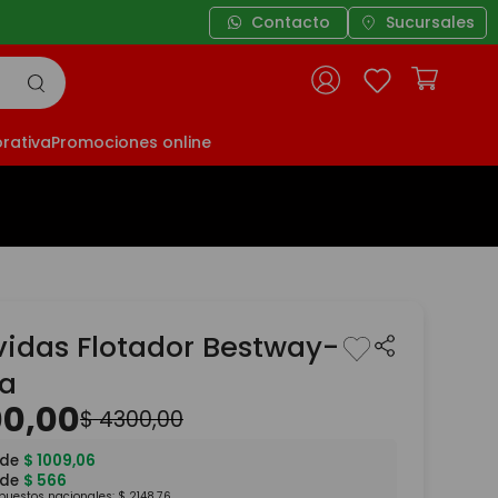
Contacto
Sucursales
rativa
Promociones online
vidas Flotador Bestway-
la
00
,
00
$
4300
,
00
 de
$
1009
,
06
 de
$
566
mpuestos nacionales:
$
2148
,
76