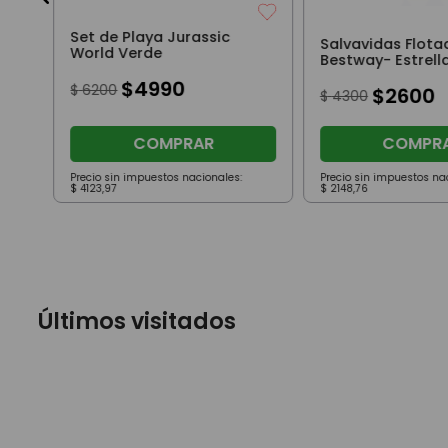
Set de Playa Jurassic
Salvavidas Flota
World Verde
Bestway- Estrell
$
4990
$
6200
$
2600
$
4300
COMPRAR
COMPR
Precio sin impuestos nacionales:
Precio sin impuestos na
$
4123
,
97
$
2148
,
76
Últimos visitados