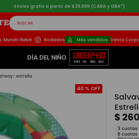
Envíos gratis a partir de $39.999 (CABA y GBA*)
BUSCAR
CADOS
Mundo Bebé
Rodados
Más vendidos
Venta Corpo
08
03
24
28
DÍA DEL NIÑO
DÍAS
HS.
MIN.
SEG.
stway- estrella
40 %
Salva
Estrel
$
26
3
cuotas
6
cuotas
Precio sin i