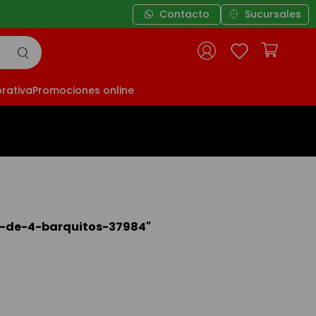
Contacto
Sucursales
rativa
Promociones online
t-de-4-barquitos-37984
"