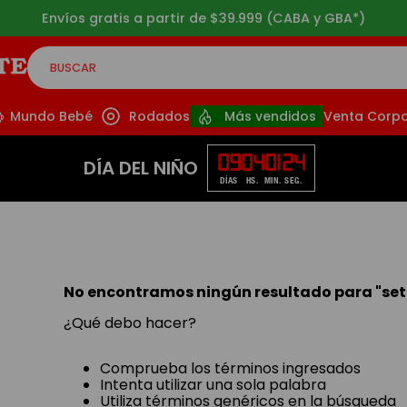
Envíos gratis a partir de $39.999 (CABA y GBA*)
BUSCAR
CADOS
Mundo Bebé
Rodados
Más vendidos
Venta Corpo
09
04
01
23
DÍA DEL NIÑO
DÍAS
HS.
MIN.
SEG.
No encontramos ningún resultado para "
se
¿Qué debo hacer?
Comprueba los términos ingresados
Intenta utilizar una sola palabra
Utiliza términos genéricos en la búsqueda