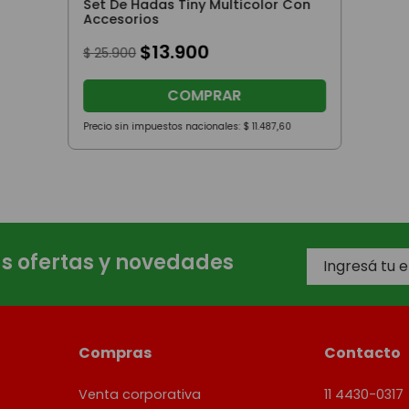
Set De Hadas Tiny Multicolor Con
Accesorios
$
13
.
900
$
25
.
900
COMPRAR
Precio sin impuestos nacionales:
$
11
.
487
,
60
as ofertas y novedades
Compras
Contacto
Venta corporativa
11 4430-0317