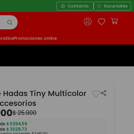
Contacto
Sucursales
rativa
Promociones online
 Hadas Tiny Multicolor
ccesorios
900
$
25
.
900
 de
$
5394
,
59
 de
$
3029
,
73
mpuestos nacionales:
$
11
.
487
,
60