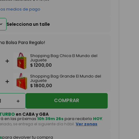
 los medios de pago
na Bolsa Para Regalo!
Shopping Bag Chica El Mundo del
＋
Juguete
$
1200
,
00
Shopping Bag Grande El Mundo del
＋
Juguete
$
1800
,
00
COMPRAR
＋
TURBO
en CABA y GBA
á en las próximas
10h 39m 25s
para recibirlo
HOY
.
feriado, se entrega el siguiente día hábil.
Ver zonas
s
para devolver tu compra