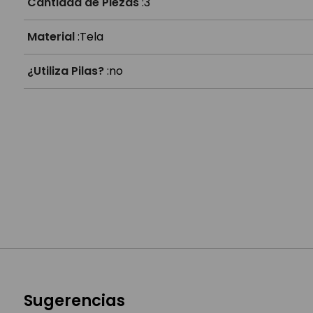
Cantidad de Piezas
:
3
Material
:
Tela
¿Utiliza Pilas?
:
no
Sugerencias