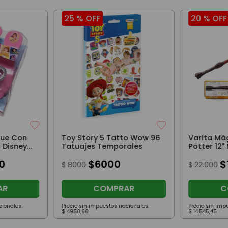
25 %
OFF
20 %
OFF
que Con
Toy Story 5 Tatto Wow 96
Varita Má
 Disney
Tatuajes Temporales
Potter 12"
Escala Rea
0
$
6000
$
$
8000
$
22
.
000
AR
COMPRAR
C
cionales:
Precio sin impuestos nacionales:
Precio sin imp
$
4958
,
68
$
14
.
545
,
45