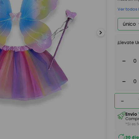
Ver todos
único
¡Llevate U
－
－
－
Envío
Compr
*Si es 
30 día