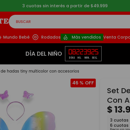
3 cuotas sin interés a partir de $49.999
BUSCAR
CADOS
Mundo Bebé
Rodados
Más vendidos
Venta Corpo
08
22
39
24
DÍA DEL NIÑO
DÍAS
HS.
MIN.
SEG.
 de hadas tiny multicolor con accesorios
46 %
Set De
Con A
$
13
.
3
cuotas
6
cuotas
Precio sin i