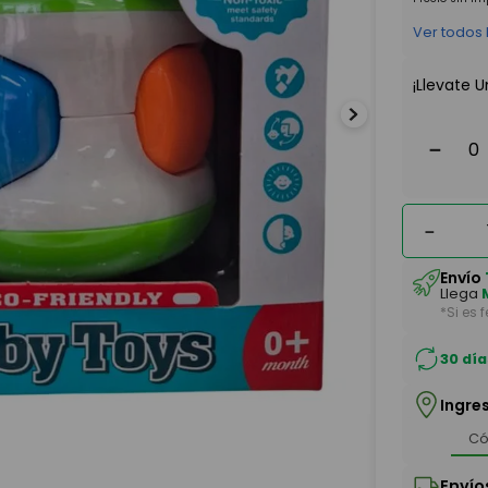
Ver todos
¡Llevate U
－
－
Envío
Llega
*Si es 
30 día
Ingre