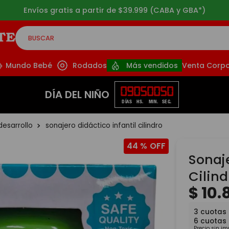
Envíos gratis a partir de $39.999 (CABA y GBA*)
BUSCAR
CADOS
Mundo Bebé
Rodados
Más vendidos
Venta Corpo
09
05
00
50
DÍA DEL NIÑO
DÍAS
HS.
MIN.
SEG.
desarrollo
sonajero didáctico infantil cilindro
44 %
Sonaje
Cilind
$
10
.
3
cuotas
6
cuotas
Precio sin i