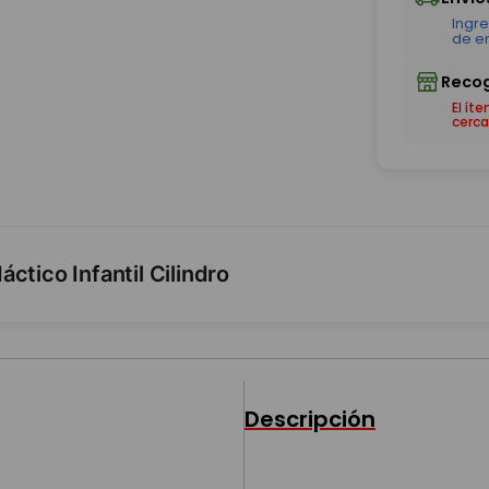
El ít
cerca
ctico Infantil Cilindro
Descripción