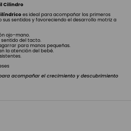
l Cilindro
ilíndrico
es ideal para acompañar los primeros
sus sentidos y favoreciendo el desarrollo motriz a
ión ojo–mano.
l sentido del tacto.
de agarrar para manos pequeñas.
n la atención del bebé.
sistentes.
eses
 para acompañar el crecimiento y descubrimiento