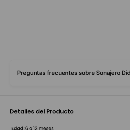
Preguntas frecuentes sobre Sonajero Didá
¿Qué estímulos ofrece?
¿Para qué edad es?
Detalles del Producto
Edad
:
6 a 12 meses