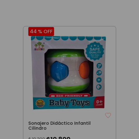
25 %
OFF
44 %
OF
imals
Kit Estimulación
Juego Apr
ordillo
Temprana Apilables Bimbi
Didáctico
Accesorio
0
$
33
.
000
$
$
44
.
000
$
54
.
100
AR
COMPRAR
C
cionales:
Precio sin impuestos nacionales:
Precio sin imp
$
27
.
272
,
73
$
24
.
958
,
68