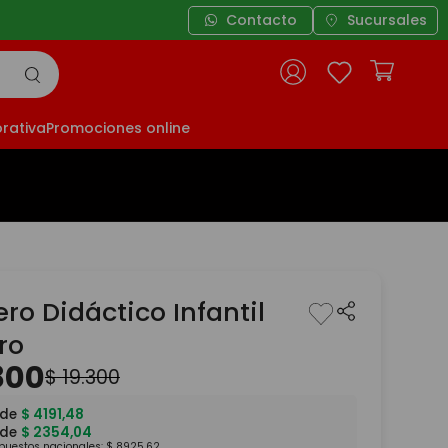
Contacto
Sucursales
rativa
Promociones online
ro Didáctico Infantil
ro
800
$
19
.
300
 de
$
4191
,
48
 de
$
2354
,
04
mpuestos nacionales:
$
8925
,
62