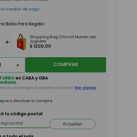
 los medios de pago
na Bolsa Para Regalo!
Shopping Bag Chica El Mundo del
＋
Juguete
$
1200
,
00
COMPRAR
＋
TURBO
en CABA y GBA
MAÑANA
feriado, se entrega el siguiente día hábil.
Ver zonas
s
para devolver tu compra
sá tu código postal
Actualizar