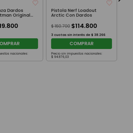
anza Dardos
Pistola Nerf Loadout
atman Original
Arctic Con Dardos
s
19
.
800
$
114
.
800
$
160
.
700
3
cuotas sin interés de
$
38
.
266
OMPRAR
COMPRAR
uestos nacionales:
Precio sin impuestos nacionales:
Prec
$
94
.
876
,
03
$
25
.