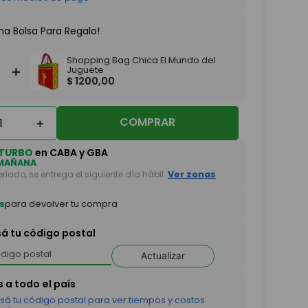
na Bolsa Para Regalo!
Shopping Bag Chica El Mundo del
＋
Juguete
$
1200
,
00
COMPRAR
＋
TURBO
en CABA y GBA
MAÑANA
feriado, se entrega el siguiente día hábil.
Ver zonas
s
para devolver tu compra
sá tu código postal
Actualizar