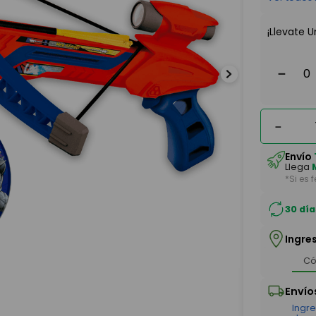
¡Llevate U
－
－
Envío
Llega
*Si es 
30 día
Ingre