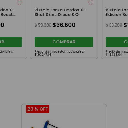
rdos X-
Pistola Lanza Dardos X-
Pistola L
 Beast
Shot Skins Dread K.O.
Edición B
DC Comic
00
$
36
.
600
$
$
59
.
900
$
33
.
900
AR
COMPRAR
C
cionales:
Precio sin impuestos nacionales:
Precio sin imp
$
30
.
247
,
93
$
16
.
363
,
64
20 %
OFF