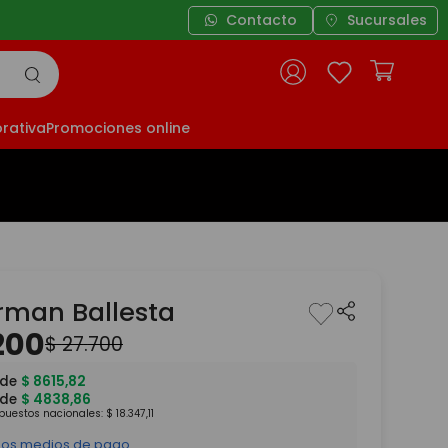
Contacto
Sucursales
rativa
Promociones online
rman Ballesta
200
$
27
.
700
 de
$
8615
,
82
 de
$
4838
,
86
mpuestos nacionales:
$
18
.
347
,
11
 los medios de pago