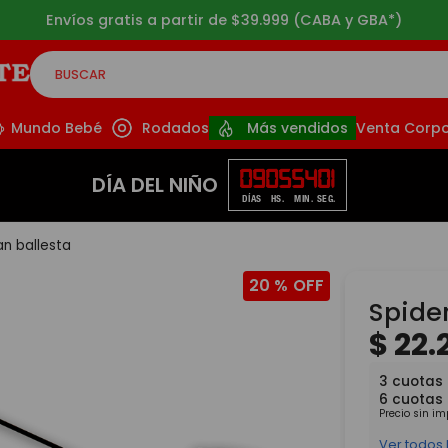
Envíos gratis a partir de $39.999 (CABA y GBA*)
BUSCAR
CADOS
Mundo Bebé
Rodados
Más vendidos
Venta Corpo
09
05
54
00
DÍA DEL NIÑO
DÍAS
HS.
MIN.
SEG.
n ballesta
20 %
Spide
$
22
.
3
cuotas
6
cuotas
Precio sin i
Ver todos