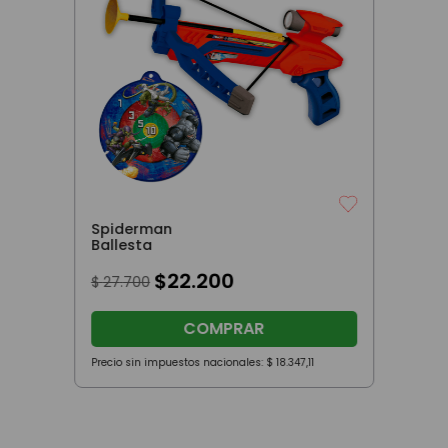
Spiderman
Ballesta
$
22
.
200
$
27
.
700
COMPRAR
Precio sin impuestos nacionales:
$
18
.
347
,
11