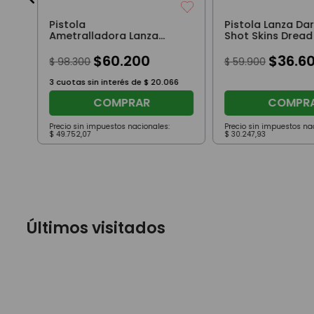
Pistola
Pistola Lanza Da
Ametralladora Lanza
Shot Skins Dread
Dardos X-Shot Skins Last
Out
Stand Alien Rosa
$
60
.
200
$
36
.
6
$
98
.
300
$
59
.
900
3
cuotas sin interés de
$
20
.
066
COMPRAR
COMPR
Precio sin impuestos nacionales:
Precio sin impuestos na
$
49
.
752
,
07
$
30
.
247
,
93
Últimos visitados