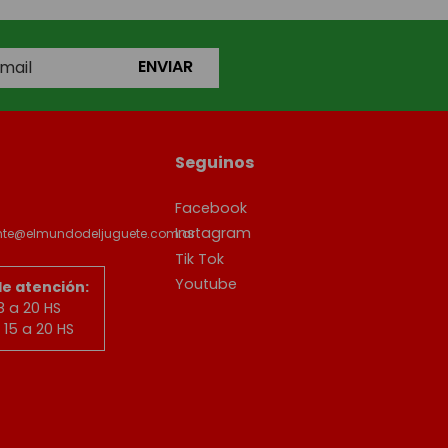
ENVIAR
Seguinos
Facebook
Instagram
ente@elmundodeljuguete.com.ar
Tik Tok
Youtube
de atención:
8 a 20 HS
15 a 20 HS