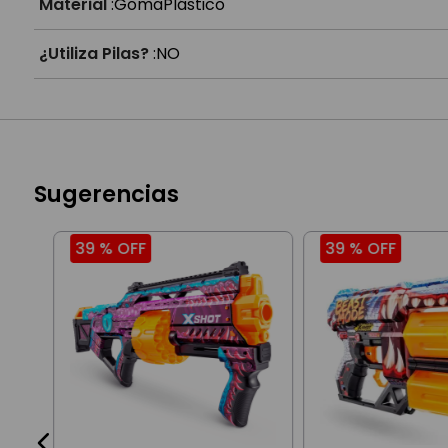
Material
:
Goma
Plástico
¿Utiliza Pilas?
:
NO
Sugerencias
39 %
OFF
39 %
OFF