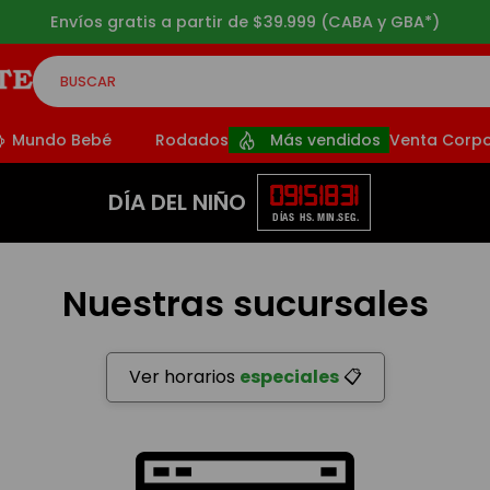
Envíos gratis a partir de $39.999 (CABA y GBA*)
BUSCAR
CADOS
Mundo Bebé
Rodados
Más vendidos
Venta Corpo
09
15
18
30
DÍA DEL NIÑO
DÍAS
HS.
MIN.
SEG.
Nuestras sucursales
Ver horarios
especiales
📋