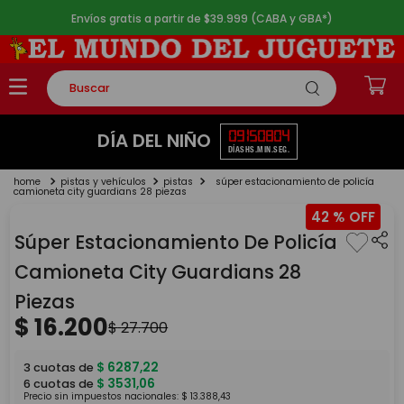
Envíos gratis a partir de $39.999 (CABA y GBA*)
Buscar
TÉRMINOS MÁS BUSCADOS
09
15
08
04
DÍA DEL NIÑO
DÍAS
HS.
MIN.
SEG.
1
.
rompecabezas
pistas y vehículos
pistas
súper estacionamiento de policía
2
.
lego
camioneta city guardians 28 piezas
42 %
3
.
peluche
Súper Estacionamiento De Policía
4
.
monopatin
Camioneta City Guardians 28
5
.
toy story
Piezas
$
16
.
200
$
27
.
700
$
6287
,
22
3
cuotas de
$
3531
,
06
6
cuotas de
Precio sin impuestos nacionales:
$
13
.
388
,
43