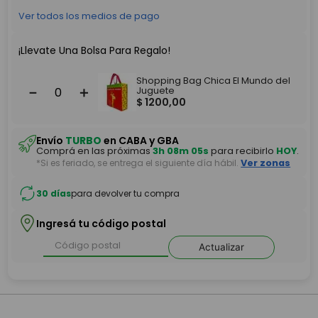
Ver todos los medios de pago
¡Llevate Una Bolsa Para Regalo!
Shopping Bag Chica El Mundo del
－
＋
Juguete
$
1200
,
00
Envío
TURBO
en CABA y GBA
Comprá en las próximas
3h 08m 05s
para recibirlo
HOY
.
*Si es feriado, se entrega el siguiente día hábil.
Ver zonas
30 días
para devolver tu compra
Ingresá tu código postal
Actualizar