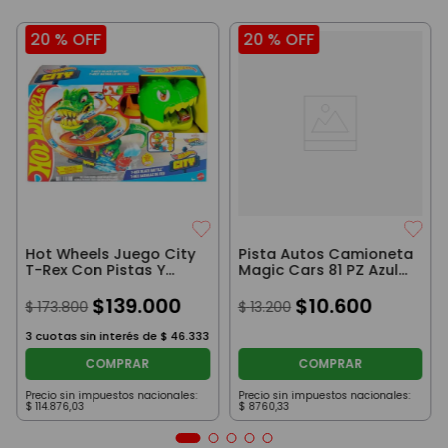
20 %
OFF
20 %
OFF
Hot Wheels Juego City
Pista Autos Camioneta
T-Rex Con Pistas Y
Magic Cars 81 PZ Azul
Vehículo
Incluye Accesorios
$
139
.
000
$
10
.
600
$
173
.
800
$
13
.
200
3
cuotas sin interés de
$
46
.
333
COMPRAR
COMPRAR
Precio sin impuestos nacionales:
Precio sin impuestos nacionales:
$
114
.
876
,
03
$
8760
,
33