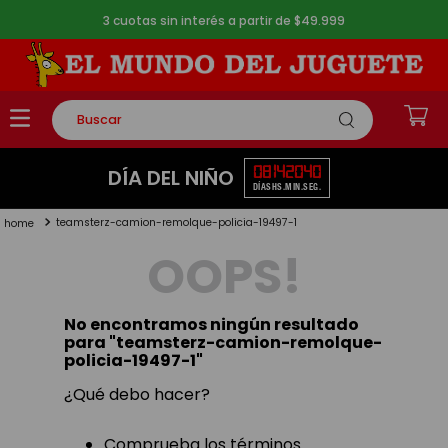
3 cuotas sin interés a partir de $49.999
Buscar
TÉRMINOS MÁS BUSCADOS
08
14
20
40
DÍA DEL NIÑO
DÍAS
HS.
MIN.
SEG.
1
.
rompecabezas
teamsterz-camion-remolque-policia-19497-1
2
.
lego
OOPS!
3
.
peluche
4
.
monopatin
No encontramos ningún resultado
5
.
toy story
para "
teamsterz-camion-remolque-
policia-19497-1
"
¿Qué debo hacer?
Comprueba los términos