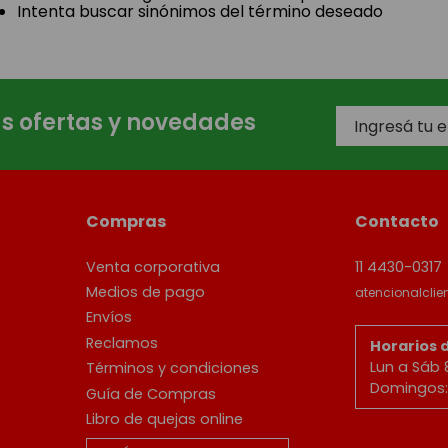
Intenta buscar sinónimos del término deseado
as ofertas y novedades
Compras
Contacto
Venta corporativa
11 4430-0317
Medios de pago
atencionalcli
Envíos
Reclamos
Horarios 
Lun a Sáb 
Términos y condiciones
Domingos: 
Guía de Compras
Libro de quejas online