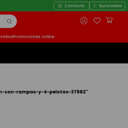
Contacto
Sucursales
rativa
Promociones online
n-con-rampas-y-4-pelotas-37982
"