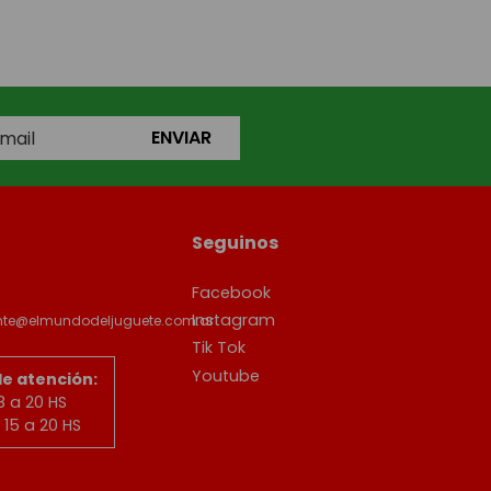
ENVIAR
Seguinos
Facebook
Instagram
ente@elmundodeljuguete.com.ar
Tik Tok
Youtube
de atención:
8 a 20 HS
15 a 20 HS