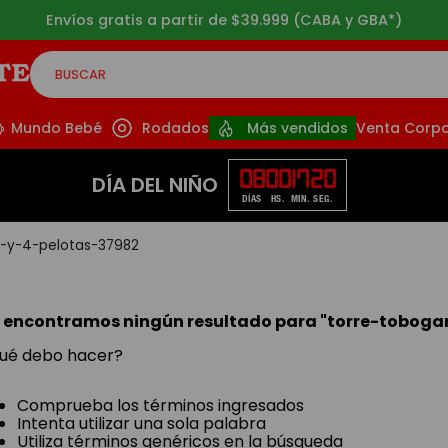
Envíos gratis a partir de $39.999 (CABA y GBA*)
BUSCAR
CADOS
Mundo Bebé
Rodados
Más vendidos
Venta Corpo
08
00
17
20
DÍA DEL NIÑO
DÍAS
HS.
MIN.
SEG.
-y-4-pelotas-37982
 encontramos ningún resultado para "
torre-toboga
ué debo hacer?
Comprueba los términos ingresados
Intenta utilizar una sola palabra
Utiliza términos genéricos en la búsqueda