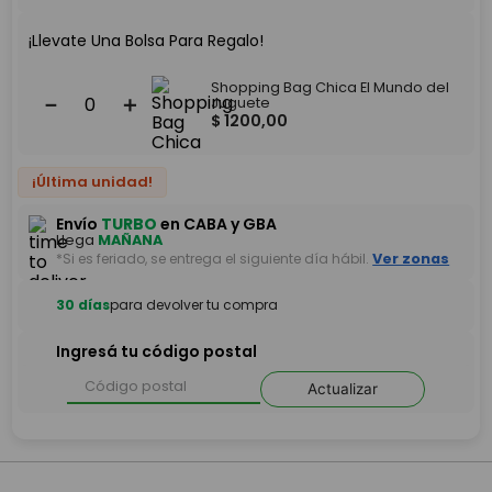
¡Llevate Una Bolsa Para Regalo!
Shopping Bag Chica El Mundo del
－
＋
Juguete
$
1200
,
00
¡Última unidad!
Envío
TURBO
en CABA y GBA
Llega
MAÑANA
*Si es feriado, se entrega el siguiente día hábil.
Ver zonas
30 días
para devolver tu compra
Ingresá tu código postal
Actualizar