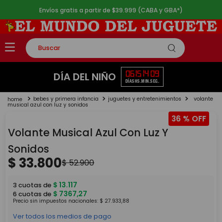
Envíos gratis a partir de $39.999 (CABA y GBA*)
Buscar
TÉRMINOS MÁS BUSCADOS
06
15
14
09
DÍA DEL NIÑO
DÍAS
HS.
MIN.
SEG.
1
.
rompecabezas
bebes y primera infancia
juguetes y entretenimientos
volante
2
.
lego
musical azul con luz y sonidos
36 %
3
.
peluche
Volante Musical Azul Con Luz Y
4
.
monopatin
Sonidos
5
.
toy story
$
33
.
800
$
52
.
900
$
13
.
117
3
cuotas de
$
7367
,
27
6
cuotas de
Precio sin impuestos nacionales:
$
27
.
933
,
88
Ver todos los medios de pago