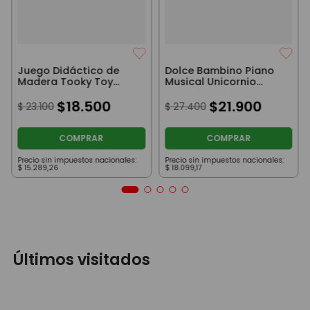
Juego Didáctico de
Dolce Bambino Piano
Madera Tooky Toy
Musical Unicornio
Puzzle de Frutas
Violeta con Luces y
$
18
.
500
Sonidos
$
21
.
900
$
23
.
100
$
27
.
400
COMPRAR
COMPRAR
Precio sin impuestos nacionales:
Precio sin impuestos nacionales:
$
15
.
289
,
26
$
18
.
099
,
17
Últimos visitados