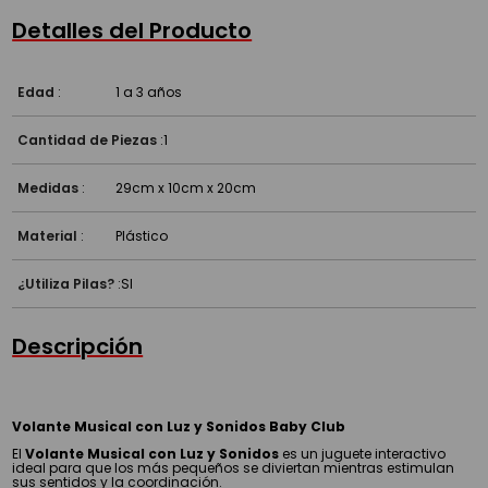
Detalles del Producto
Edad
:
1 a 3 años
Cantidad de Piezas
:
1
Medidas
:
29cm x 10cm x 20cm
Material
:
Plástico
¿Utiliza Pilas?
:
SI
Descripción
Volante Musical con Luz y Sonidos Baby Club
El
Volante Musical con Luz y Sonidos
es un juguete interactivo
ideal para que los más pequeños se diviertan mientras estimulan
sus sentidos y la coordinación.