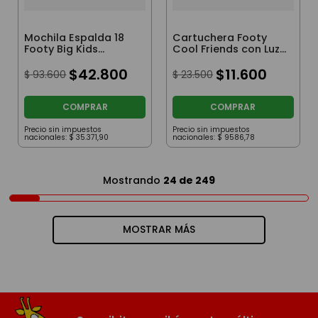
Mochila Espalda 18
Cartuchera Footy
Footy Big Kids
Cool Friends con Luz
Margarita Color
Led Lila
Plata
$
42
.
800
$
11
.
600
$
93
.
600
$
23
.
500
COMPRAR
COMPRAR
Precio sin impuestos
Precio sin impuestos
nacionales:
$
35
.
371
,
90
nacionales:
$
9586
,
78
Mostrando
24 de 249
MOSTRAR MÁS