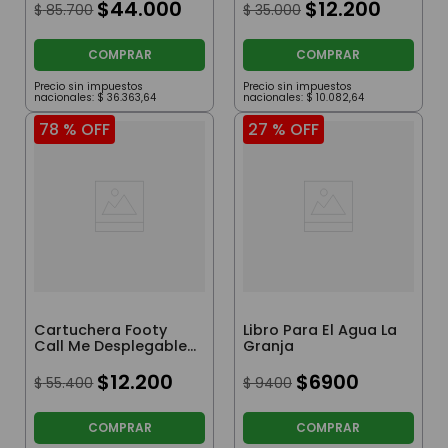
$
44
.
000
$
12
.
200
$
85
.
700
$
35
.
000
COMPRAR
COMPRAR
Precio sin impuestos
Precio sin impuestos
nacionales:
$
36
.
363
,
64
nacionales:
$
10
.
082
,
64
78 %
OFF
27 %
OFF
Cartuchera Footy
Libro Para El Agua La
Call Me Desplegable
Granja
Rosa
$
12
.
200
$
6900
$
55
.
400
$
9400
COMPRAR
COMPRAR