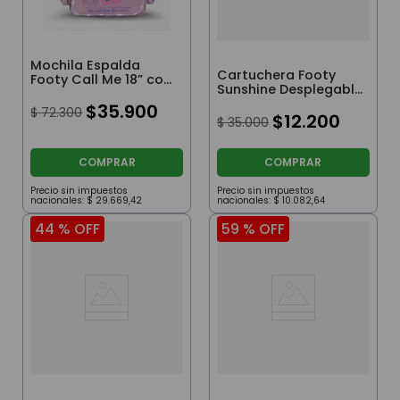
Mochila Espalda
Cartuchera Footy
Footy Call Me 18” con
Sunshine Desplegable
Luz Led Rosa
Lila
$
35
.
900
$
72
.
300
$
12
.
200
$
35
.
000
COMPRAR
COMPRAR
Precio sin impuestos
Precio sin impuestos
nacionales:
$
29
.
669
,
42
nacionales:
$
10
.
082
,
64
44 %
OFF
59 %
OFF