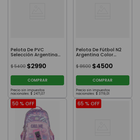
Pelota De PVC
Pelota De Fútbol N2
Selección Argentina
Argentina Color
AFA Figura Messi
Blanco
$
2990
$
4500
$
5400
$
8600
COMPRAR
COMPRAR
Precio sin impuestos
Precio sin impuestos
nacionales:
$
2471
,
07
nacionales:
$
3719
,
01
50 %
OFF
65 %
OFF