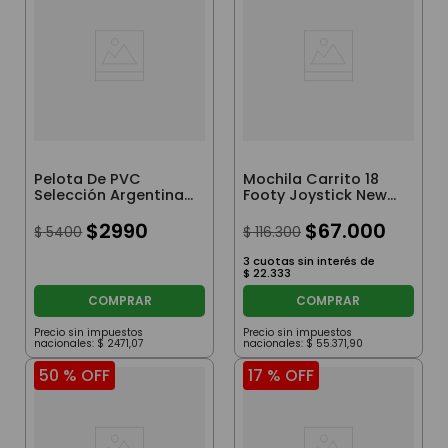
Pelota De PVC
Mochila Carrito 18
Selección Argentina
Footy Joystick New
AFA
Con Luz Led Color
$
2990
Azul
$
67
.
000
$
5400
$
116
.
300
3
cuotas sin interés de
$
22
.
333
COMPRAR
COMPRAR
Precio sin impuestos
Precio sin impuestos
nacionales:
$
2471
,
07
nacionales:
$
55
.
371
,
90
50 %
OFF
17 %
OFF