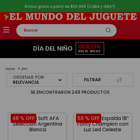
Envíos gratis a partir de $39.999 (CABA y GBA*)
Buscar
TÉRMINOS MÁS BUSCADOS
08
06
33
16
DÍA DEL NIÑO
DÍAS
HS.
MIN.
SEG.
1
.
rompecabezas
2
.
lego
pvc
3
.
peluche
ORDENAR POR
FILTRAR
RELEVANCIA
4
.
monopatin
249
PRODUCTOS
5
.
toy story
48 %
OFF
50 %
OFF