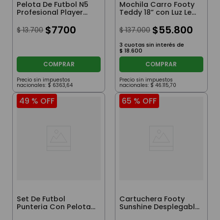
Pelota De Futbol N5
Mochila Carro Footy
Profesional Player
Teddy 18” con Luz Led
Blanco
Lila
$
7700
$
55
.
800
$
13
.
700
$
137
.
000
3
cuotas sin interés de
$
18
.
600
COMPRAR
COMPRAR
Precio sin impuestos
Precio sin impuestos
nacionales:
$
6363
,
64
nacionales:
$
46
.
115
,
70
49 %
OFF
65 %
OFF
Set De Futbol
Cartuchera Footy
Punteria Con Pelota
Sunshine Desplegable
AFA
Aqua