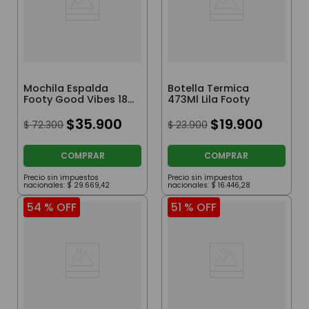
Mochila Espalda
Botella Termica
Footy Good Vibes 18”
473Ml Lila Footy
con Luz Led Plata
$
35
.
900
$
19
.
900
$
72
.
300
$
23
.
900
COMPRAR
COMPRAR
Precio sin impuestos
Precio sin impuestos
nacionales:
$
29
.
669
,
42
nacionales:
$
16
.
446
,
28
54 %
OFF
51 %
OFF