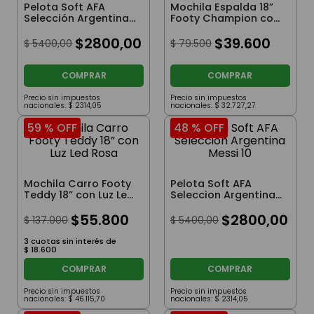
Pelota Soft AFA
Mochila Espalda 18”
Selección Argentina
Footy Champion con
Blanca
Luz Led Celeste
$
2800
,
00
$
39
.
600
$
5400
,
00
$
79
.
500
COMPRAR
COMPRAR
Precio sin impuestos
Precio sin impuestos
nacionales:
$
2314
,
05
nacionales:
$
32
.
727
,
27
59 %
OFF
48 %
OFF
Mochila Carro Footy
Pelota Soft AFA
Teddy 18” con Luz Led
Seleccion Argentina
Rosa
Messi 10
$
55
.
800
$
2800
,
00
$
137
.
000
$
5400
,
00
3
cuotas sin interés de
$
18
.
600
COMPRAR
COMPRAR
Precio sin impuestos
Precio sin impuestos
nacionales:
$
46
.
115
,
70
nacionales:
$
2314
,
05