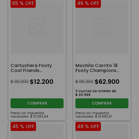
65 %
OFF
46 %
OFF
Cartuchera Footy
Mochila Carrito 18
Cool Friends
Footy Champions
Desplegable Lila
League Luz Led Color
$
12
.
200
Azul
$
62
.
900
$
35
.
000
$
116
.
300
3
cuotas sin interés de
$
20
.
966
COMPRAR
COMPRAR
Precio sin impuestos
Precio sin impuestos
nacionales:
$
10
.
082
,
64
nacionales:
$
51
.
983
,
47
45 %
OFF
48 %
OFF