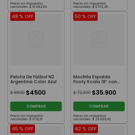
Precio sin impuestos
Precio sin impuestos
nacionales:
$
10
.
082
,
64
nacionales:
$
5702
,
48
48 %
OFF
50 %
OFF
Pelota De Fútbol N2
Mochila Espalda
Argentina Color Azul
Footy Koala 18” con
Luz Led Rosa
$
4500
$
35
.
900
$
8600
$
72
.
300
COMPRAR
COMPRAR
Precio sin impuestos
Precio sin impuestos
nacionales:
$
3719
,
01
nacionales:
$
29
.
669
,
42
45 %
OFF
42 %
OFF