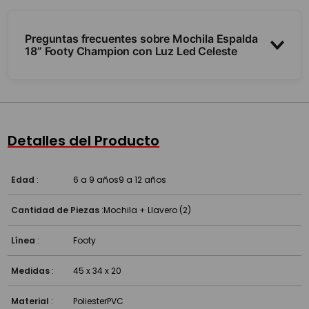
Preguntas frecuentes sobre Mochila Espalda
18” Footy Champion con Luz Led Celeste
¿Tiene luces?
¿Qué tamaño es?
Detalles del Producto
¿Es resistente?
Edad
:
6 a 9 años
9 a 12 años
Cantidad de Piezas
:
Mochila + Llavero (2)
Línea
:
Footy
Medidas
:
45 x 34 x 20
Material
:
Poliester
PVC