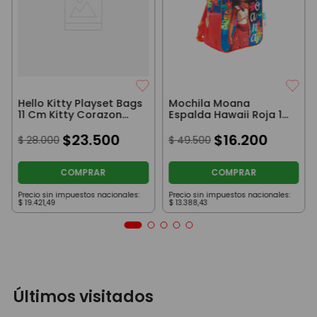
Hello Kitty Playset Bags
Mochila Moana
11 Cm Kitty Corazon
Espalda Hawaii Roja 12
Fucsia
Pulgadas
$
23
.
500
$
16
.
200
$
28
.
000
$
49
.
500
COMPRAR
COMPRAR
Precio sin impuestos nacionales:
Precio sin impuestos nacionales:
$
19
.
421
,
49
$
13
.
388
,
43
Últimos visitados