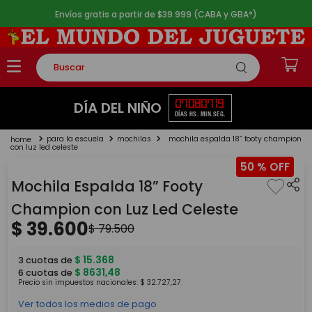
Envíos gratis a partir de $39.999 (CABA y GBA*)
Buscar
TÉRMINOS MÁS BUSCADOS
07
08
07
19
DÍA DEL NIÑO
DÍAS
HS.
MIN.
SEG.
1
.
rompecabezas
para la escuela
mochilas
mochila espalda 18” footy champion
2
.
lego
con luz led celeste
50 %
3
.
peluche
Mochila Espalda 18” Footy
4
.
monopatin
Champion con Luz Led Celeste
5
.
toy story
$
39
.
600
$
79
.
500
$
15
.
368
3
cuotas de
$
8631
,
48
6
cuotas de
Precio sin impuestos nacionales:
$
32
.
727
,
27
Ver todos los medios de pago