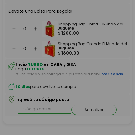
¡Llevate Una Bolsa Para Regalo!
Shopping Bag Chica El Mundo del
－
＋
Juguete
$
1200
,
00
Shopping Bag Grande El Mundo del
－
＋
Juguete
$
1800
,
00
Envío
TURBO
en CABA y GBA
Llega
EL LUNES
*Si es feriado, se entrega el siguiente día hábil.
Ver zonas
30 días
para devolver tu compra
Ingresá tu código postal
Actualizar