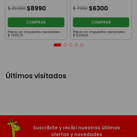
Principe Mestizo
Brave Knights Tail
$
8990
$
6300
$
29
.
300
$
7900
COMPRAR
COMPRAR
Precio sin impuestos nacionales:
Precio sin impuestos nacionales:
$
7429
,
75
$
5206
,
61
Últimos visitados
Suscribite y recibí nuestras últimas
ofertas y novedades