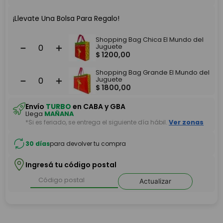
¡Llevate Una Bolsa Para Regalo!
Shopping Bag Chica El Mundo del
－
＋
Juguete
$
1200
,
00
Shopping Bag Grande El Mundo del
－
＋
Juguete
$
1800
,
00
Envío
TURBO
en CABA y GBA
Llega
MAÑANA
*Si es feriado, se entrega el siguiente día hábil.
Ver zonas
30 días
para devolver tu compra
Ingresá tu código postal
Actualizar