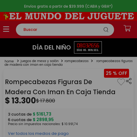
Envíos gratis a partir de $39.999 (CABA y GBA*)
Buscar
TÉRMINOS MÁS BUSCADOS
08
03
26
54
DÍA DEL NIÑO
DÍAS
HS.
MIN.
SEG.
1
.
rompecabezas
juegos de mesa y salón
rompecabezas
rompecabezas figuras
2
.
lego
de madera con iman en caja tienda
25 %
3
.
peluche
Rompecabezas Figuras De
4
.
monopatin
Madera Con Iman En Caja Tienda
5
.
toy story
$
13
.
300
$
17
.
800
$
5161
,
73
3
cuotas de
$
2898
,
95
6
cuotas de
Precio sin impuestos nacionales:
$
10
.
991
,
74
Ver todos los medios de pago