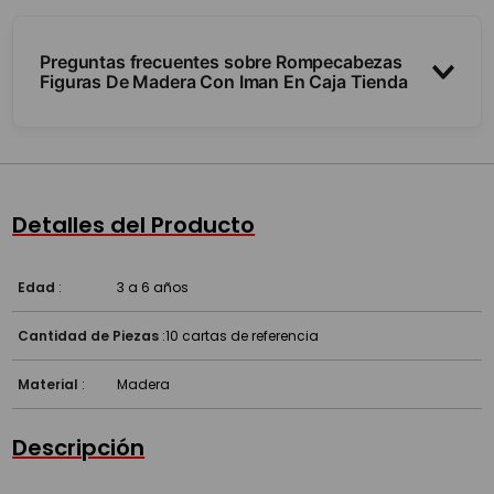
Preguntas frecuentes sobre Rompecabezas
Figuras De Madera Con Iman En Caja Tienda
¿Las piezas se sostienen solas?
¿De qué material es?
Detalles del Producto
¿Qué estimula?
Edad
:
3 a 6 años
Cantidad de Piezas
:
10 cartas de referencia
Material
:
Madera
Descripción