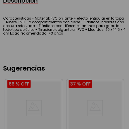
Descripción
Características - Material: PVC brillante + efecto lenticular en la tapa
- Ribete: PVC - 2 compartimentos con cierre - Elásticos interiores con
costura reforzada - Elásticos con diferentes anchos para guardar
todo tipo de útiles - Tiracierre colgante en PVC - Medidas: 20 x 14.5 x 4
cm Edad recomendada: +3 años
Sugerencias
66 %
OFF
37 %
OFF