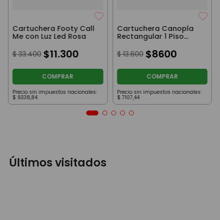
Cartuchera Footy Call
Cartuchera Canopla
Me con Luz Led Rosa
Rectangular 1 Piso
Moana Orignal Disney
$
11
.
300
$
8600
$
33
.
400
$
13
.
600
COMPRAR
COMPRAR
Precio sin impuestos nacionales:
Precio sin impuestos nacionales:
$
9338
,
84
$
7107
,
44
Últimos visitados