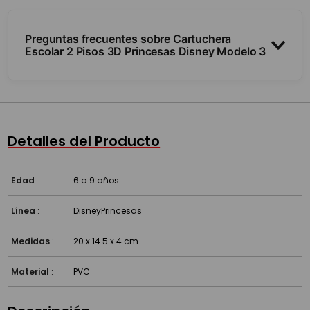
Preguntas frecuentes sobre Cartuchera
Escolar 2 Pisos 3D Princesas Disney Modelo 3
¿Es rígida o blanda?
¿Cuánto entra?
Detalles del Producto
¿Para qué uso es?
Edad
:
6 a 9 años
Línea
:
Disney
Princesas
Medidas
:
20 x 14.5 x 4 cm
Material
:
PVC