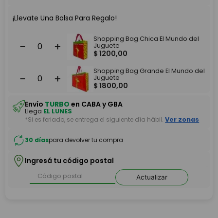
¡Llevate Una Bolsa Para Regalo!
Shopping Bag Chica El Mundo del
－
＋
Juguete
$
1200
,
00
Shopping Bag Grande El Mundo del
－
＋
Juguete
$
1800
,
00
Envío
TURBO
en CABA y GBA
Llega
EL LUNES
*Si es feriado, se entrega el siguiente día hábil.
Ver zonas
30 días
para devolver tu compra
Ingresá tu código postal
Actualizar