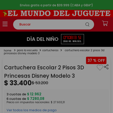
Envíos gratis a partir de $39.999 (CABA y GBA*)
Buscar
TÉRMINOS MÁS BUSCADOS
07
08
13
51
DÍA DEL NIÑO
DÍAS
HS.
MIN.
SEG.
1
.
rompecabezas
para la escuela
cartucheras
cartuchera escolar 2 pisos 3d
2
.
lego
princesas disney modelo 3
37 %
3
.
peluche
Cartuchera Escolar 2 Pisos 3D
4
.
monopatin
Princesas Disney Modelo 3
5
.
toy story
$
33
.
400
$
53
.
200
$
12
.
962
3
cuotas de
$
7280
,
08
6
cuotas de
Precio sin impuestos nacionales:
$
27
.
603
,
31
Ver todos los medios de pago