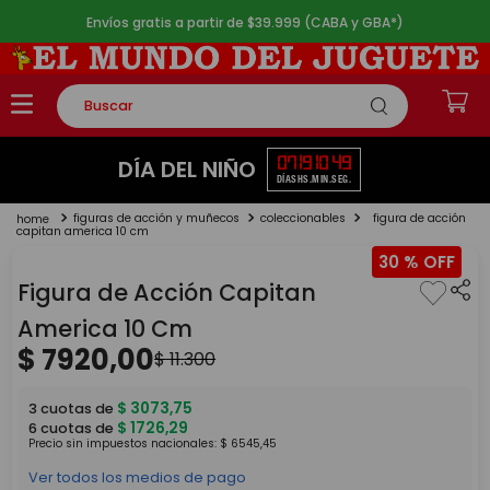
Envíos gratis a partir de $39.999 (CABA y GBA*)
Buscar
TÉRMINOS MÁS BUSCADOS
07
19
10
49
DÍA DEL NIÑO
DÍAS
HS.
MIN.
SEG.
1
.
rompecabezas
figuras de acción y muñecos
coleccionables
figura de acción
2
.
lego
capitan america 10 cm
30 %
3
.
peluche
Figura de Acción Capitan
4
.
monopatin
America 10 Cm
5
.
toy story
$
7920
,
00
$
11
.
300
$
3073
,
75
3
cuotas de
$
1726
,
29
6
cuotas de
Precio sin impuestos nacionales:
$
6545
,
45
Ver todos los medios de pago