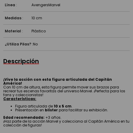
Línea
:
Avengers
Marvel
Medidas
:
10 cm
Material
:
Plástico
¿Utiliza Pilas?
:
No
Descripción
¡Vive la acción con esta figura articulada del Capitán
América!
Con 10 cm de altura, esta figura permite mover sus brazos para
recrear tus escenas favoritas del universo Marvel. ¡Perfecta para los
fans y coleccionistas!
Características:
Figura articulada de
10 x 5 cm
.
Presentación en
blíster
para facilitar su exhibición.
Edad recomendada:
+3 años.
¡Haz parte de la acción Marvel y colecciona al Capitán América en tu
colección de figuras!