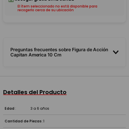
El ítem seleccionado no está disponible para
recogerlo cerca de su ubicación
Preguntas frecuentes sobre Figura de Acción
Capitan America 10 Cm
¿Es articulada?
¿De qué tamaño es?
Detalles del Producto
Edad
:
3 a 6 años
Cantidad de Piezas
:
1