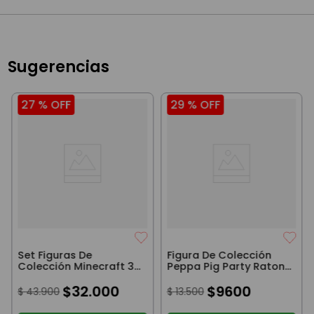
Sugerencias
27 %
OFF
29 %
OFF
Set Figuras De
Figura De Colección
Colección Minecraft 3D
Peppa Pig Party Raton
Pollito Piglin Y Evoker
Gris 8Cm
$
32
.
000
$
9600
$
43
.
900
$
13
.
500