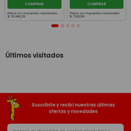
COMPRAR
COMPRAR
Precio sin impuestos nacionales:
Precio sin impuestos nacionales:
$
26
.
446
,
28
$
7933
,
88
Últimos visitados
Suscribite y recibí nuestras últimas
ofertas y novedades