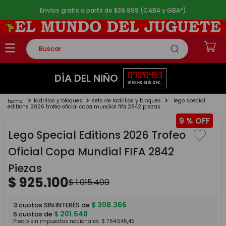
Envíos gratis a partir de $39.999 (CABA y GBA*)
Buscar
TÉRMINOS MÁS BUSCADOS
07
12
04
53
DÍA DEL NIÑO
DÍAS
HS.
MIN.
SEG.
1
.
rompecabezas
ladrillos y bloques
sets de ladrillos y bloques
lego special
2
.
lego
editions 2026 trofeo oficial copa mundial fifa 2842 piezas
9 %
3
.
peluche
Lego Special Editions 2026 Trofeo
4
.
monopatin
Oficial Copa Mundial FIFA 2842
5
.
toy story
Piezas
$
925
.
100
$
1
.
015
.
400
$
308
.
366
3
cuotas SIN INTERÉS de
$
201
.
640
6
cuotas de
Precio sin impuestos nacionales:
$
764
.
545
,
45