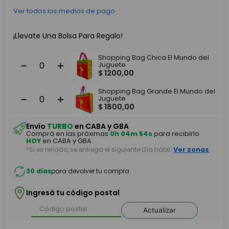
Ver todos los medios de pago
¡Llevate Una Bolsa Para Regalo!
Shopping Bag Chica El Mundo del
－
＋
Juguete
$
1200
,
00
Shopping Bag Grande El Mundo del
－
＋
Juguete
$
1800
,
00
Envío
TURBO
en CABA y GBA
Comprá en las próximas
0h 04m 54s
para recibirlo
HOY
en CABA y GBA.
*Si es feriado, se entrega el siguiente día hábil.
Ver zonas
30 días
para devolver tu compra
Ingresá tu código postal
Actualizar