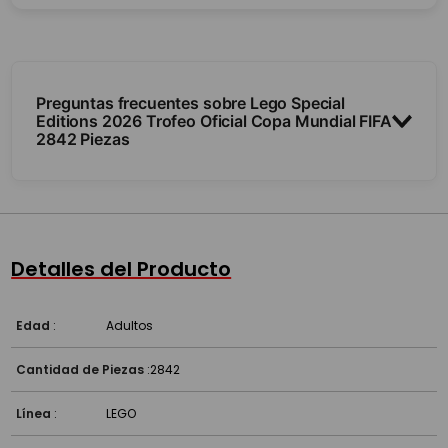
Preguntas frecuentes sobre Lego Special
Editions 2026 Trofeo Oficial Copa Mundial FIFA
2842 Piezas
¿Trae minifiguras?
¿Cuántas piezas y para qué edad?
Detalles del Producto
¿Es compatible con otros Lego?
Edad
:
Adultos
Cantidad de Piezas
:
2842
Línea
:
LEGO