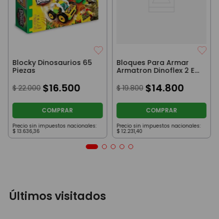
Blocky Dinosaurios 65
Bloques Para Armar
Piezas
Armatron Dinoflex 2 En
1 60 Piezas
$
16
.
500
$
14
.
800
$
22
.
000
$
19
.
800
COMPRAR
COMPRAR
Precio sin impuestos nacionales:
Precio sin impuestos nacionales:
$
13
.
636
,
36
$
12
.
231
,
40
Últimos visitados