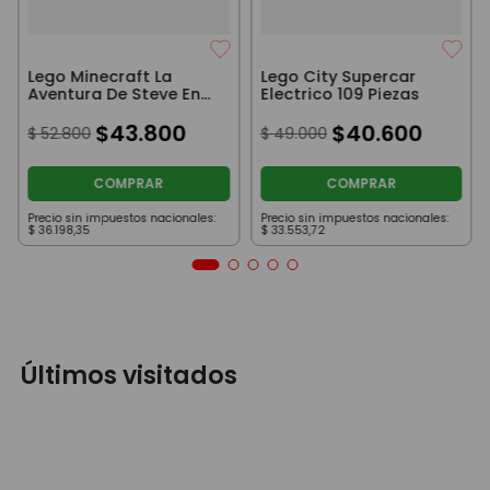
Lego Minecraft La
Lego City Supercar
Aventura De Steve En
Electrico 109 Piezas
La Taiga 79 Piezas
$
43
.
800
$
40
.
600
$
52
.
800
$
49
.
000
COMPRAR
COMPRAR
Precio sin impuestos nacionales:
Precio sin impuestos nacionales:
$
36
.
198
,
35
$
33
.
553
,
72
Últimos visitados