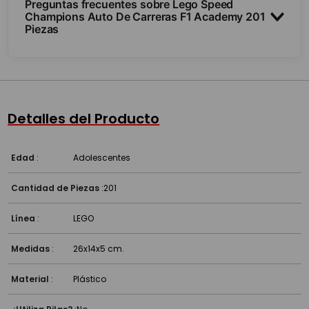
Preguntas frecuentes sobre Lego Speed
Champions Auto De Carreras F1 Academy 201
Piezas
¿Trae minifiguras?
¿Cuántas piezas y para qué edad?
Detalles del Producto
¿Es compatible con otros Lego?
Edad
:
Adolescentes
Cantidad de Piezas
:
201
Línea
:
LEGO
Medidas
:
26x14x5 cm.
Material
:
Plástico