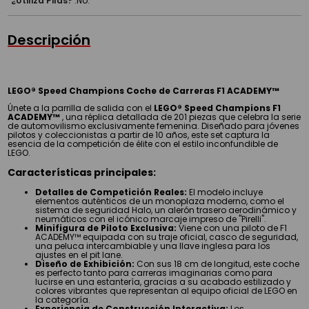
¿Utiliza Pilas?
:
No.
Descripción
LEGO® Speed Champions Coche de Carreras F1 ACADEMY™
Únete a la parrilla de salida con el
LEGO® Speed Champions F1
ACADEMY™
, una réplica detallada de 201 piezas que celebra la serie
de automovilismo exclusivamente femenina. Diseñado para jóvenes
pilotos y coleccionistas a partir de 10 años, este set captura la
esencia de la competición de élite con el estilo inconfundible de
LEGO.
Características principales:
Detalles de Competición Reales:
El modelo incluye
elementos auténticos de un monoplaza moderno, como el
sistema de seguridad Halo, un alerón trasero aerodinámico y
neumáticos con el icónico marcaje impreso de "Pirelli".
Minifigura de Piloto Exclusiva:
Viene con una piloto de F1
ACADEMY™ equipada con su traje oficial, casco de seguridad,
una peluca intercambiable y una llave inglesa para los
ajustes en el pit lane.
Diseño de Exhibición:
Con sus 18 cm de longitud, este coche
es perfecto tanto para carreras imaginarias como para
lucirse en una estantería, gracias a su acabado estilizado y
colores vibrantes que representan al equipo oficial de LEGO en
la categoría.
Experiencia de Construcción Interactiva:
Los