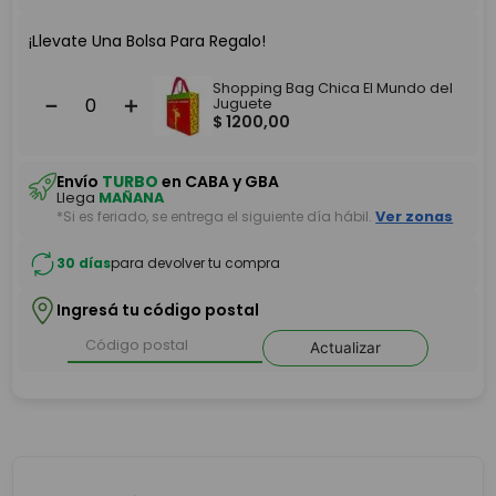
¡Llevate Una Bolsa Para Regalo!
Shopping Bag Chica El Mundo del
－
＋
Juguete
$
1200
,
00
Envío
TURBO
en CABA y GBA
Llega
MAÑANA
*Si es feriado, se entrega el siguiente día hábil.
Ver zonas
30 días
para devolver tu compra
Ingresá tu código postal
Actualizar