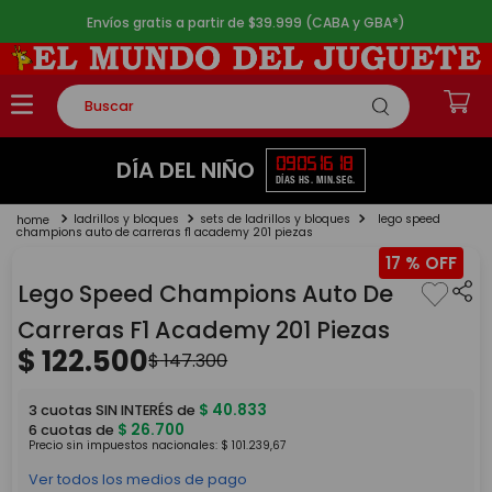
Envíos gratis a partir de $39.999 (CABA y GBA*)
Buscar
TÉRMINOS MÁS BUSCADOS
09
05
16
18
DÍA DEL NIÑO
DÍAS
HS.
MIN.
SEG.
1
.
rompecabezas
ladrillos y bloques
sets de ladrillos y bloques
lego speed
2
.
lego
champions auto de carreras f1 academy 201 piezas
17 %
3
.
peluche
Lego Speed Champions Auto De
4
.
monopatin
Carreras F1 Academy 201 Piezas
5
.
toy story
$
122
.
500
$
147
.
300
$
40
.
833
3
cuotas SIN INTERÉS de
$
26
.
700
6
cuotas de
Precio sin impuestos nacionales:
$
101
.
239
,
67
Ver todos los medios de pago