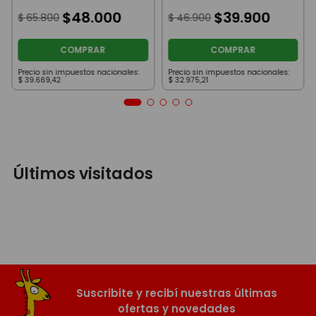
$
48
.
000
$
39
.
900
$
65
.
800
$
46
.
900
COMPRAR
COMPRAR
Precio sin impuestos nacionales:
Precio sin impuestos nacionales:
$
39
.
669
,
42
$
32
.
975
,
21
Últimos visitados
Suscribite y recibí nuestras últimas
ofertas y novedades