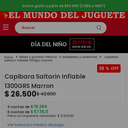
Envíos gratis a partir de $39.999 (CABA y GBA*)
Buscar
TÉRMINOS MÁS BUSCADOS
05
14
35
40
DÍA DEL NIÑO
DÍAS
HS.
MIN.
SEG.
1
.
rompecabezas
bebes y primera infancia
andadores y andarines
capibara
2
.
lego
saltarin inflable 1300grs marron
38 %
3
.
peluche
Capibara Saltarin Inflable
4
.
monopatin
1300GRS Marron
5
.
toy story
$
26
.
500
$
42
.
800
$
10
.
284
3
cuotas de
$
5776
,
11
6
cuotas de
Precio sin impuestos nacionales:
$
21
.
900
,
83
Ver todos los medios de pago