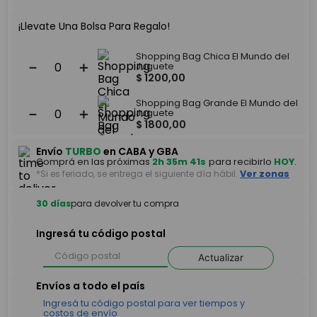
¡Llevate Una Bolsa Para Regalo!
Shopping Bag Chica El Mundo del
－
＋
Juguete
$
1200
,
00
Shopping Bag Grande El Mundo del
－
＋
Juguete
$
1800
,
00
Envío
TURBO
en CABA y GBA
Comprá en las próximas
2h 35m 41s
para recibirlo
HOY
.
*Si es feriado, se entrega el siguiente día hábil.
Ver zonas
30 días
para devolver tu compra
Ingresá tu código postal
Actualizar