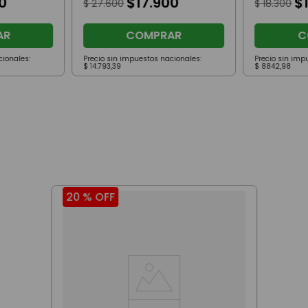
0
$
17
.
900
$
$
27
.
600
$
18
.
300
AR
COMPRAR
C
cionales:
Precio sin impuestos nacionales:
Precio sin imp
$
14
.
793
,
39
$
8842
,
98
20 %
OFF