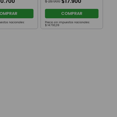
10
.
700
$
17
.
900
$
28
.
900
OMPRAR
COMPRAR
uestos nacionales:
Precio sin impuestos nacionales:
Prec
$
14
.
793
,
39
$
14
.