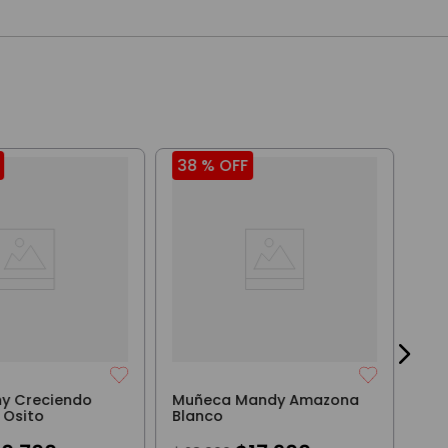
38 %
OFF
38
Mu
Bei
$
2
ny Creciendo
Muñeca Mandy Amazona
 Osito
Blanco