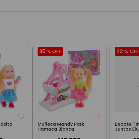
35 %
OFF
42 %
OFF
asita
Muñeca Mandy Park
Bebote Ti
Hamaca Blanca
Juntos Elu