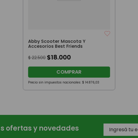
Abby Scooter Mascota Y
Accesorios Best Friends
$
18
.
000
$
22
.
500
COMPRAR
Precio sin impuestos nacionales:
$
14
.
876
,
03
as ofertas y novedades