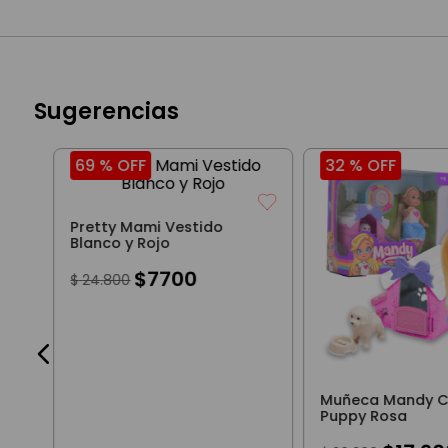
Sugerencias
69 %
OFF
32 %
OFF
Pretty Mami Vestido
Blanco y Rojo
$
7700
$
24
.
800
Muñeca Mandy C
Puppy Rosa