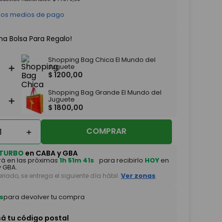
 los medios de pago
na Bolsa Para Regalo!
Shopping Bag Chica El Mundo del
＋
Juguete
$
1200
,
00
Shopping Bag Grande El Mundo del
＋
Juguete
$
1800
,
00
COMPRAR
＋
TURBO
en CABA y GBA
á en las próximas
1h 51m 41s
para recibirlo
HOY
en
 GBA.
feriado, se entrega el siguiente día hábil.
Ver zonas
s
para devolver tu compra
sá tu código postal