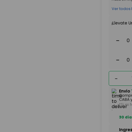
Ver todos
¡Llevate U
－
－
－
Envío
Compr
CABA y
*Si es 
30 día
Ingre