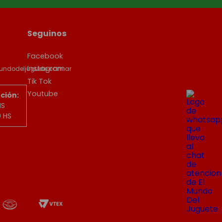
Seguinos
Facebook
Instagram
undodeljuguete.com.ar
Tik Tok
Youtube
ción:
HS
0 HS