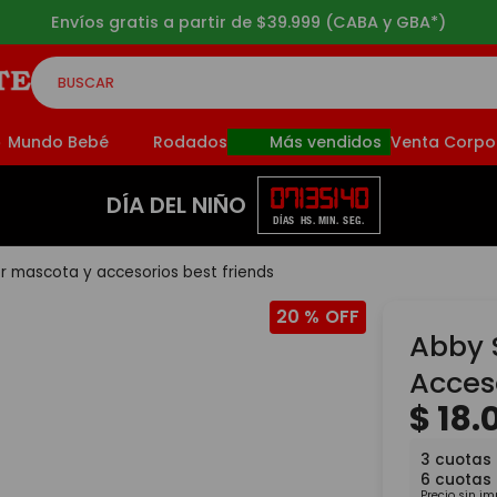
3 cuotas sin interés a p
BUSCAR
CADOS
Mundo Bebé
Rodados
Más vendidos
Venta Corpo
07
13
51
40
DÍA DEL NIÑO
DÍAS
HS.
MIN.
SEG.
r mascota y accesorios best friends
20 %
Abby 
Acceso
$
18
.
3
cuotas
6
cuotas
Precio sin i