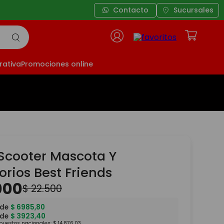
artir de $49.999
Contacto
Sucursales
rativa
Promociones online
Scooter Mascota Y
rios Best Friends
000
$
22
.
500
 de
$
6985
,
80
 de
$
3923
,
40
mpuestos nacionales:
$
14
.
876
,
03