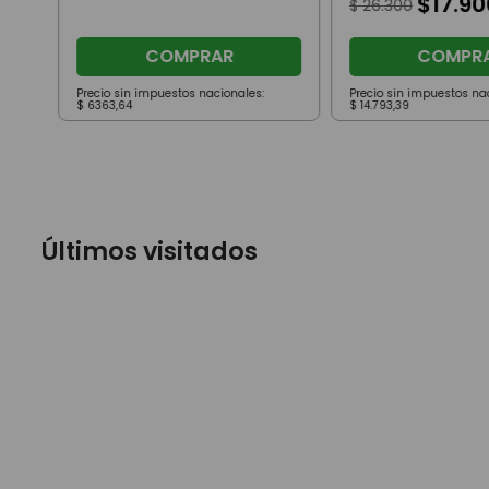
$
17
.
90
$
26
.
300
COMPRAR
COMPR
Precio sin impuestos nacionales:
Precio sin impuestos na
$
6363
,
64
$
14
.
793
,
39
Últimos visitados