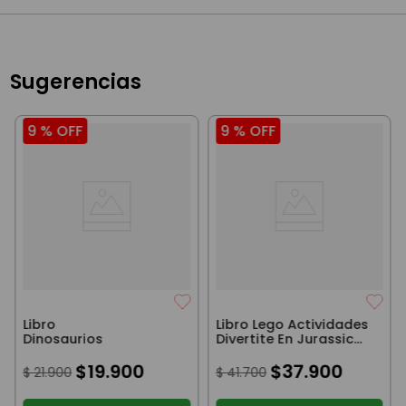
Sugerencias
9 %
OFF
9 %
OFF
Libro
Libro Lego Actividades
Dinosaurios
Divertite En Jurassic
Work
$
19
.
900
$
37
.
900
$
21
.
900
$
41
.
700