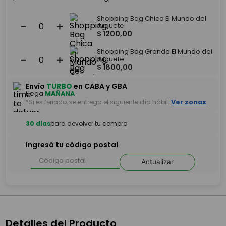
Shopping Bag Chica El Mundo del
－
＋
Juguete
$
1200
,
00
Shopping Bag Grande El Mundo del
－
＋
Juguete
$
1800
,
00
Envío
TURBO
en CABA y GBA
Llega
MAÑANA
*Si es feriado, se entrega el siguiente día hábil.
Ver zonas
30 días
para devolver tu compra
Ingresá tu código postal
Actualizar
Detalles del Producto