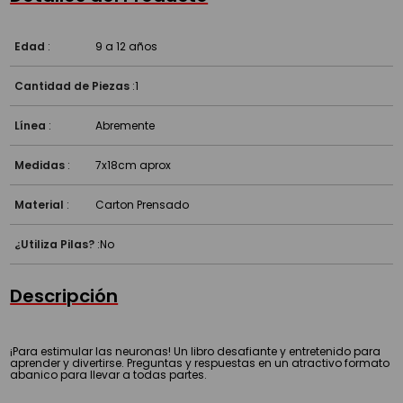
Edad
:
9 a 12 años
Cantidad de Piezas
:
1
Línea
:
Abremente
Medidas
:
7x18cm aprox
Material
:
Carton Prensado
¿Utiliza Pilas?
:
No
Descripción
¡Para estimular las neuronas! Un libro desafiante y entretenido para
aprender y divertirse. Preguntas y respuestas en un atractivo formato
abanico para llevar a todas partes.