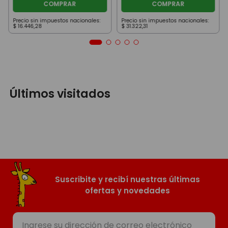
COMPRAR
COMPRAR
Precio sin impuestos nacionales:
Precio sin impuestos nacionales:
$
16
.
446
,
28
$
31
.
322
,
31
Últimos visitados
Suscribite y recibí nuestras últimas
ofertas y novedades