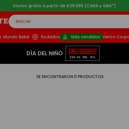
Envíos gratis a partir de $39.999 (CABA y GBA*)
BUSCAR
CADOS
Mundo Bebé
Rodados
Más vendidos
Venta Corpo
06
13
08
21
DÍA DEL NIÑO
DÍAS
HS.
MIN.
SEG.
0
PRODUCTOS