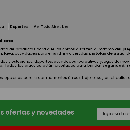
gua
Deportes
Ver Todo Aire Libre
el año
dad de productos para que los chicos disfruten al máximo del
jue
e
playa
, actividades para el
jardín
y divertidas
pistolas de agua
id
des y estaciones: deportes, actividades recreativas, juegos de movi
bre. Todos los artículos están diseñados para brindar
seguridad, r
s opciones para crear momentos únicos bajo el sol, en el patio, en
as ofertas y novedades