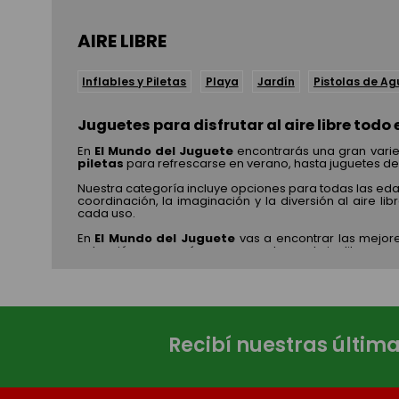
AIRE LIBRE
Inflables y Piletas
Playa
Jardín
Pistolas de A
Juguetes para disfrutar al aire libre todo 
En
El Mundo del Juguete
encontrarás una gran varie
piletas
para refrescarse en verano, hasta juguetes d
Nuestra categoría incluye opciones para todas las eda
coordinación, la imaginación y la diversión al aire li
cada uso.
En
El Mundo del Juguete
vas a encontrar las mejore
colección y prepará nuevas aventuras al aire libre.
Recibí nuestras últim