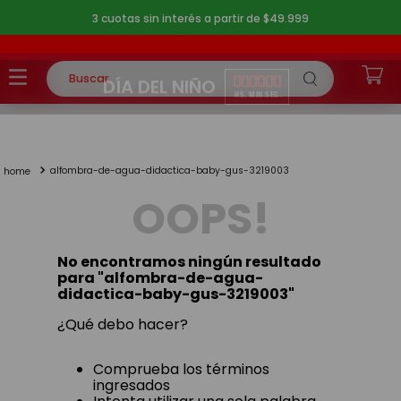
3 cuotas sin interés a partir de $49.999
Buscar
00
00
00
DÍA DEL NIÑO
TÉRMINOS MÁS BUSCADOS
HS.
MIN.
SEG.
1
.
rompecabezas
alfombra-de-agua-didactica-baby-gus-3219003
2
.
lego
OOPS!
3
.
peluche
4
.
monopatin
No encontramos ningún resultado
5
.
toy story
para "
alfombra-de-agua-
didactica-baby-gus-3219003
"
¿Qué debo hacer?
Comprueba los términos