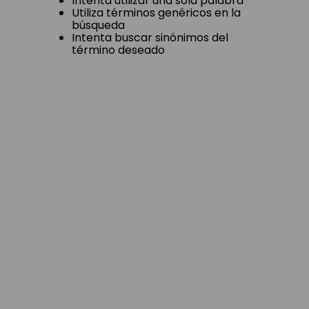
ingresados
Intenta utilizar una sola palabra
Utiliza términos genéricos en la
búsqueda
Intenta buscar sinónimos del
término deseado