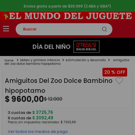
Envíos gratis a partir de $39.999 (CABA y GBA*)
Buscar
TÉRMINOS MÁS BUSCADOS
07
16
56
51
DÍA DEL NIÑO
DÍAS
HS.
MIN.
SEG.
1
.
rompecabezas
bebes y primera infancia
estimulación y desarrollo
amiguitos
2
.
lego
del zoo dolce bambino hipopotamo
20 %
3
.
peluche
Amiguitos Del Zoo Dolce Bambino
4
.
monopatin
hipopotamo
5
.
toy story
$
9600
,
00
$
12
.
000
$
3725
,
76
3
cuotas de
$
2092
,
48
6
cuotas de
Precio sin impuestos nacionales:
$
7933
,
88
Ver todos los medios de pago