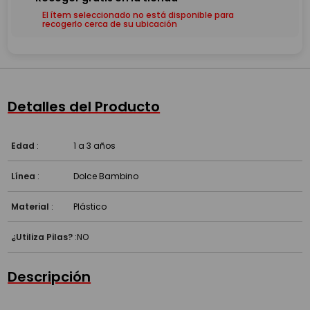
El ítem seleccionado no está disponible para
recogerlo cerca de su ubicación
Detalles del Producto
Edad
:
1 a 3 años
Línea
:
Dolce Bambino
Material
:
Plástico
¿Utiliza Pilas?
:
NO
Descripción