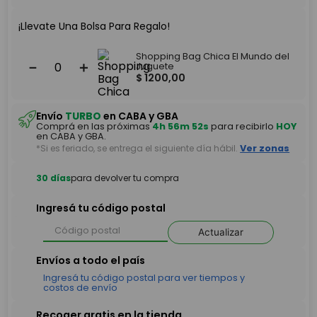
¡Llevate Una Bolsa Para Regalo!
Shopping Bag Chica El Mundo del
－
＋
Juguete
$
1200
,
00
Envío
TURBO
en CABA y GBA
Comprá en las próximas
4h 56m 52s
para recibirlo
HOY
en CABA y GBA.
*Si es feriado, se entrega el siguiente día hábil.
Ver zonas
30 días
para devolver tu compra
Ingresá tu código postal
Actualizar