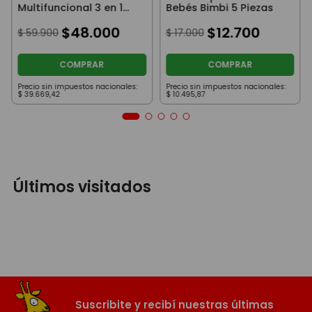
Multifuncional 3 en 1
Bebés Bimbi 5 Piezas
Con Alfombra Y Piano
Musical Celeste
$
48
.
000
$
12
.
700
$
59
.
900
$
17
.
000
COMPRAR
COMPRAR
Precio sin impuestos nacionales:
Precio sin impuestos nacionales:
$
39
.
669
,
42
$
10
.
495
,
87
Últimos visitados
Suscribite y recibí nuestras últimas