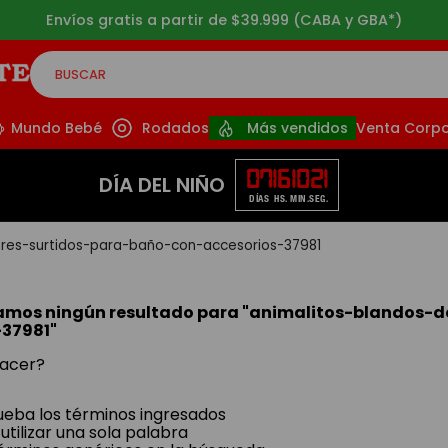
Envíos gratis a partir de $39.999 (CABA y GBA*)
BUSCAR
CADOS
Mundo Bebé
Rodados
Más vendidos
Venta Corpo
07
16
10
20
DÍA DEL NIÑO
DÍAS
HS.
MIN.
SEG.
ores-surtidos-para-baño-con-accesorios-37981
amos ningún resultado para "
animalitos-blandos-d
-37981
"
acer?
ba los términos ingresados
utilizar una sola palabra