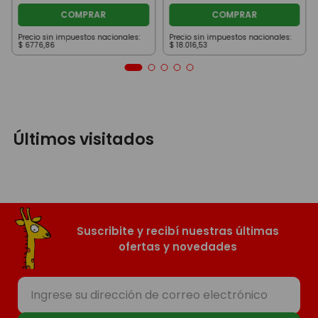
COMPRAR
COMPRAR
Precio sin impuestos nacionales:
Precio sin impuestos nacionales:
$
6776
,
86
$
18
.
016
,
53
Últimos visitados
Suscribite y recibí nuestras últimas
ofertas y novedades