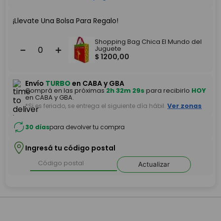
¡Llevate Una Bolsa Para Regalo!
Shopping Bag Chica El Mundo del
－
＋
Juguete
$
1200
,
00
Envío
TURBO
en CABA y GBA
Comprá en las próximas
2h 32m 29s
para recibirlo
HOY
en CABA y GBA.
*Si es feriado, se entrega el siguiente día hábil.
Ver zonas
30 días
para devolver tu compra
Ingresá tu código postal
Actualizar