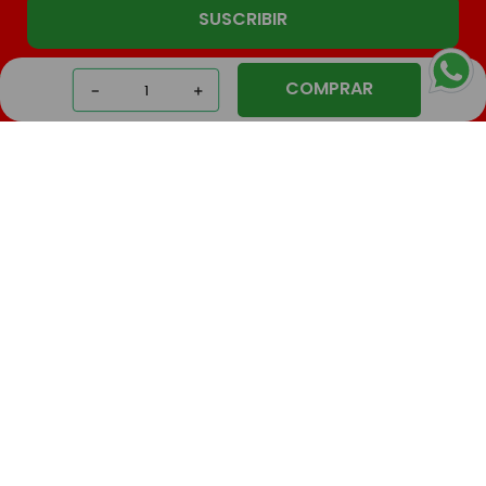
SUSCRIBIR
COMPRAR
－
＋
Nosotros
Compras
Contacto
Seguinos
El Mundo Del Juguete
© 2026 | Todos los derechos reservados
Defensa al consumidor