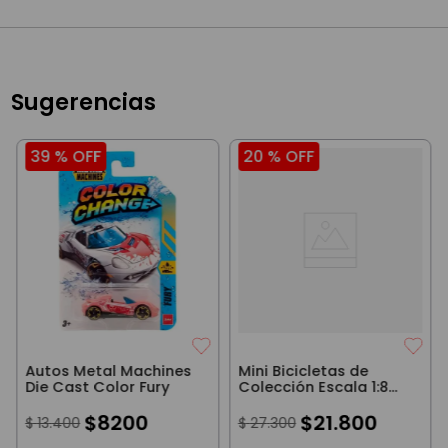
Sugerencias
39 %
OFF
20 %
OFF
Autos Metal Machines
Mini Bicicletas de
Die Cast Color Fury
Colección Escala 1:8
Bike Sport Amarillo
$
8200
$
21
.
800
$
13
.
400
$
27
.
300