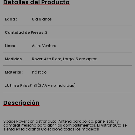
Detalles del Producto
Edad
:
6 a 9 años
Cantidad de Piezas
:
2
Línea
:
Astro Venture
Medidas
:
Rover: Alto 11 cm, Largo 15 cm aprox
Material
:
Plástico
¿Utiliza Pilas?
:
SI (2 AA - no incluidas)
Descripción
Space Rover con astronauta. Antena parabólica, panel solar y
cámara! Presiona para abrir los compartimientos. El Astronauta se
sienta en la cabina! Coleccioná todos los modelos!