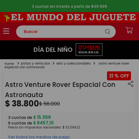
3 cuotas sin interés a partir de $49.999
Buscar
TÉRMINOS MÁS BUSCADOS
07
14
32
28
DÍA DEL NIÑO
DÍAS
HS.
MIN.
SEG.
1
.
rompecabezas
pistas y vehículos
sets y coleccionables
astro venture rover
2
.
lego
espacial con astronauta
31 %
3
.
peluche
Astro Venture Rover Espacial Con
4
.
monopatin
Astronauta
5
.
toy story
$
38
.
800
$
56
.
000
$
15
.
058
3
cuotas de
$
8457
,
10
6
cuotas de
Precio sin impuestos nacionales:
$
32
.
066
,
12
Ver todos los medios de pago