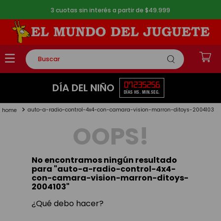
3 cuotas sin interés a partir de $49.999
Buscar
TÉRMINOS MÁS BUSCADOS
07
23
52
56
DÍA DEL NIÑO
DÍAS
HS.
MIN.
SEG.
1
.
rompecabezas
auto-a-radio-control-4x4-con-camara-vision-marron-ditoys-2004103
2
.
lego
OOPS!
3
.
peluche
4
.
monopatin
No encontramos ningún resultado
5
.
toy story
para "
auto-a-radio-control-4x4-
con-camara-vision-marron-ditoys-
2004103
"
¿Qué debo hacer?