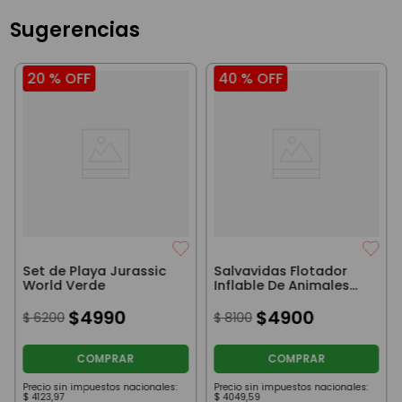
Sugerencias
20 %
OFF
40 %
OFF
Set de Playa Jurassic
Salvavidas Flotador
World Verde
Inflable De Animales
Mono
$
4990
$
4900
$
6200
$
8100
COMPRAR
COMPRAR
Precio sin impuestos nacionales:
Precio sin impuestos nacionales:
$
4123
,
97
$
4049
,
59