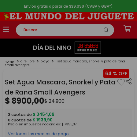
Envíos gratis a partir de $39.999 (CABA y GBA*)
Buscar
TÉRMINOS MÁS BUSCADOS
08
13
58
38
DÍA DEL NIÑO
DÍAS
HS.
MIN.
SEG.
1
.
rompecabezas
aire libre
playa
set agua mascara, snorkel y pata de rana
2
.
lego
small avengers
64 %
3
.
peluche
Set Agua Mascara, Snorkel y Pata
4
.
monopatin
de Rana Small Avengers
5
.
toy story
$
8900
,
00
$
24
.
900
$
3454
,
09
3
cuotas de
$
1939
,
90
6
cuotas de
Precio sin impuestos nacionales:
$
7355
,
37
Ver todos los medios de pago