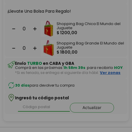
¡Llevate Una Bolsa Para Regalo!
Shopping Bag Chica El Mundo del
－
＋
Juguete
$
1200
,
00
Shopping Bag Grande El Mundo del
－
＋
Juguete
$
1800
,
00
Envío
TURBO
en CABA y GBA
Comprá en las próximas
1h 58m 39s
para recibirlo
HOY
.
*Si es feriado, se entrega el siguiente día hábil.
Ver zonas
30 días
para devolver tu compra
Ingresá tu código postal
Actualizar