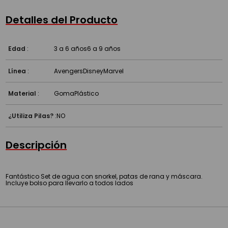
Detalles del Producto
Edad
:
3 a 6 años
6 a 9 años
Línea
:
Avengers
Disney
Marvel
Material
:
Goma
Plástico
¿Utiliza Pilas?
:
NO
Descripción
Fantástico Set de agua con snorkel, patas de rana y máscara.
Incluye bolso para llevarlo a todos lados