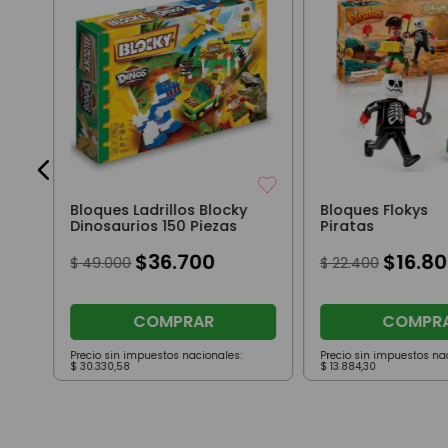
Bloques Ladrillos Blocky
Bloques Flokys
Dinosaurios 150 Piezas
Piratas
$
36
.
700
$
16
.
80
$
49
.
000
$
22
.
400
COMPRAR
COMPR
Precio sin impuestos nacionales:
Precio sin impuestos na
$
30
.
330
,
58
$
13
.
884
,
30