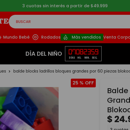
3 cuotas sin interés a partir de $49.999
BUSCAR
CADOS
Mundo Bebé
Rodados
Más vendidos
Venta Corpo
07
08
23
58
DÍA DEL NIÑO
DÍAS
HS.
MIN.
SEG.
ques
balde blocks ladrillos bloques grandes por 60 piezas bloko
25 %
Balde 
Grand
Bloko
$
24
.
3
cuotas