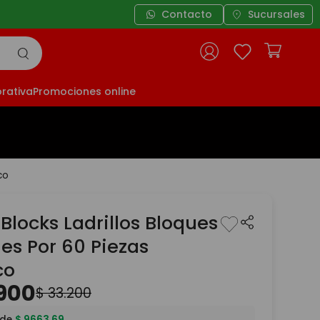
Contacto
Sucursales
rativa
Promociones online
co
Blocks Ladrillos Bloques
es Por 60 Piezas
co
900
$
33
.
200
 de
$
9663
,
69