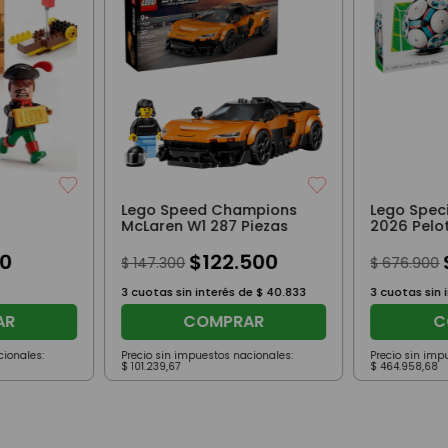
Lego Speed Champions
Lego Speci
McLaren W1 287 Piezas
2026 Pelo
1498 Pieza
0
$
122
.
500
$
147
.
300
$
676
.
900
3
cuotas sin interés de
$
40
.
833
3
cuotas sin 
AR
COMPRAR
C
cionales:
Precio sin impuestos nacionales:
Precio sin imp
$
101
.
239
,
67
$
464
.
958
,
68