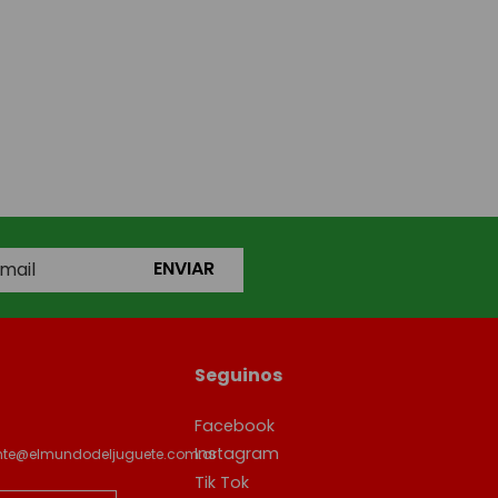
ENVIAR
Seguinos
Facebook
Instagram
ente@elmundodeljuguete.com.ar
Tik Tok