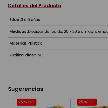
¿A partir de qué edad es?
Detalles del Producto
¿Qué estimula y cómo se guardan?
Edad
:
3 a 6 años
Medidas
:
Medidas del balde: 20 x 20,5 cm aproximad
Material
:
Plástico
¿Utiliza Pilas?
:
NO
Sugerencias
25 %
OFF
25 %
OFF