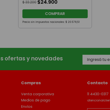
$
24
.
900
$
33
.
200
COMPRAR
Precio sin impuestos nacionales:
$
20
.
578
,
51
as ofertas y novedades
Compras
Contacto
Venta corporativa
11 4430-0317
Medios de pago
atencionalcli
Envíos