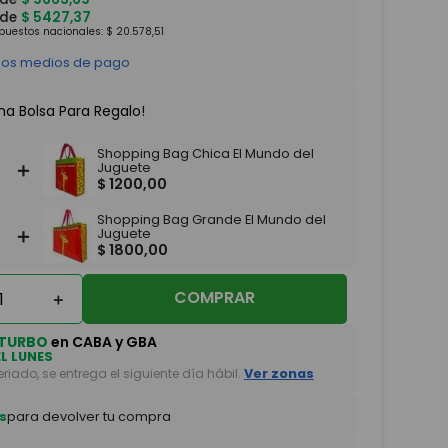
 de
$
5427
,
37
mpuestos nacionales:
$
20
.
578
,
51
 los medios de pago
na Bolsa Para Regalo!
Shopping Bag Chica El Mundo del
＋
Juguete
$
1200
,
00
Shopping Bag Grande El Mundo del
＋
Juguete
$
1800
,
00
COMPRAR
＋
TURBO
en CABA y GBA
EL LUNES
feriado, se entrega el siguiente día hábil.
Ver zonas
s
para devolver tu compra