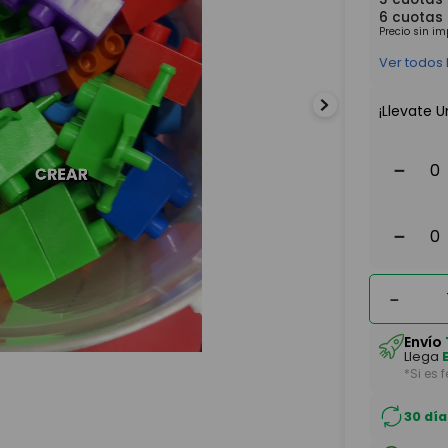
6
cuotas
Precio sin i
Ver todos
¡Llevate U
－
－
－
Envío
Llega
*Si es 
30 día