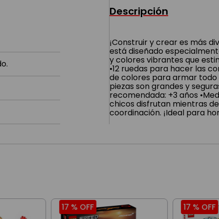
Descripción
¡Construir y crear es más di
está diseñado especialmente
y colores vibrantes que estim
o.
•12 ruedas para hacer las c
de colores para armar todo t
piezas son grandes y segura
recomendada: +3 años •Medi
chicos disfrutan mientras de
coordinación. ¡Ideal para ho
17 %
OFF
17 %
OFF