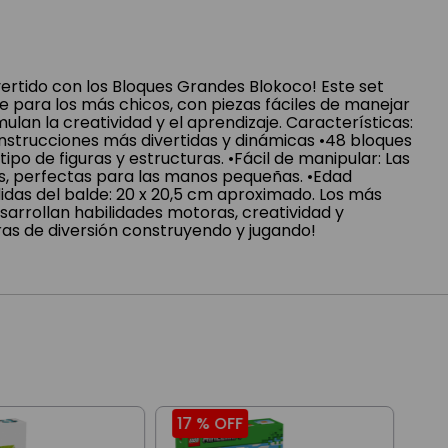
vertido con los Bloques Grandes Blokoco! Este set
 para los más chicos, con piezas fáciles de manejar
ulan la creatividad y el aprendizaje. Características:
onstrucciones más divertidas y dinámicas •48 bloques
ipo de figuras y estructuras. •Fácil de manipular: Las
s, perfectas para las manos pequeñas. •Edad
das del balde: 20 x 20,5 cm aproximado. Los más
sarrollan habilidades motoras, creatividad y
ras de diversión construyendo y jugando!
17 %
OFF
18