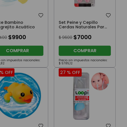
ce Bambino
Set Peine y Cepillo
grejito Acuático
Cerdas Naturales Para
Bebes +0m Rosa Loopi
$
9900
$
7000
400
$
9600
COMPRAR
COMPRAR
o sin impuestos nacionales:
Precio sin impuestos nacionales:
,
82
$
5785
,
12
 %
OFF
27 %
OFF