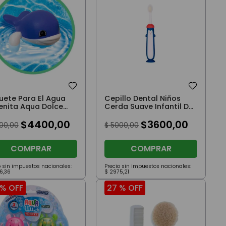
uete Para El Agua
Cepillo Dental Niños
lenita Aqua Dolce
Cerda Suave Infantil De
bino Violeta
Pingüino Rojo Loopi
$
4400
,
00
$
3600
,
00
00
,
00
$
5000
,
00
COMPRAR
COMPRAR
o sin impuestos nacionales:
Precio sin impuestos nacionales:
6
,
36
$
2975
,
21
 %
OFF
27 %
OFF