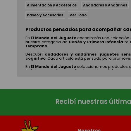
Alimentación y Accesorios
Andadores y Andarines
Paseo y Accesorios
Ver Todo
Productos pensados para acompañar cad
En
El Mundo del Juguete
encontrarás una selección 
Nuestra categoría de
Bebés y Primera Infancia
reú
temprana
.
Descubrí
andadores y andarines
,
juguetes sens
cognitivo
. Cada artículo está pensado para promover 
En
El Mundo del Juguete
seleccionamos productos co
todo lo necesario para estimular, cuidar y disfrutar c
Recibí nuestras últim
Nosotros