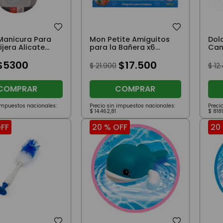
Manicura Para
Mon Petite Amiguitos
Dol
ijera Alicate
para la Bañera x6
Can
on Estuche
Animales Lanza Agua
$
5300
$
17
.
500
$
21
.
900
$
12
.
COMPRAR
COMPRAR
 impuestos nacionales:
Precio sin impuestos nacionales:
Preci
$
14
.
462
,
81
$
8181
FF
20 %
OFF
20