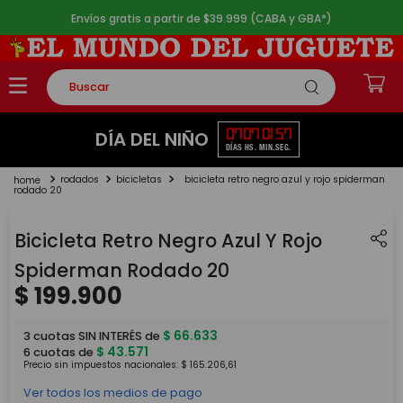
Envíos gratis a partir de $39.999 (CABA y GBA*)
Buscar
TÉRMINOS MÁS BUSCADOS
07
07
01
57
DÍA DEL NIÑO
DÍAS
HS.
MIN.
SEG.
1
.
rompecabezas
rodados
bicicletas
bicicleta retro negro azul y rojo spiderman
2
.
lego
rodado 20
3
.
peluche
Bicicleta Retro Negro Azul Y Rojo
4
.
monopatin
Spiderman Rodado 20
5
.
toy story
$
199
.
900
$
66
.
633
3
cuotas SIN INTERÉS de
$
43
.
571
6
cuotas de
Precio sin impuestos nacionales:
$
165
.
206
,
61
Ver todos los medios de pago