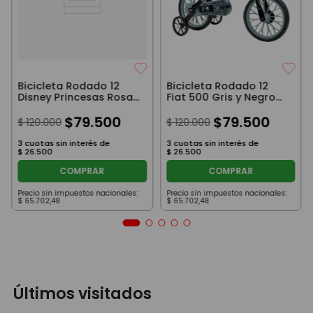
Bicicleta Rodado 12
Bicicleta Rodado 12
Disney Princesas Rosa
Fiat 500 Gris y Negro
con Rueditas, Canasto
con Rueditas, Canasto
y Cantimplora
$
79
.
500
y Cantimplora
$
79
.
500
$
120
.
000
$
120
.
000
3
cuotas sin interés de
3
cuotas sin interés de
$
26
.
500
$
26
.
500
COMPRAR
COMPRAR
Precio sin impuestos nacionales:
Precio sin impuestos nacionales:
$
65
.
702
,
48
$
65
.
702
,
48
Últimos visitados