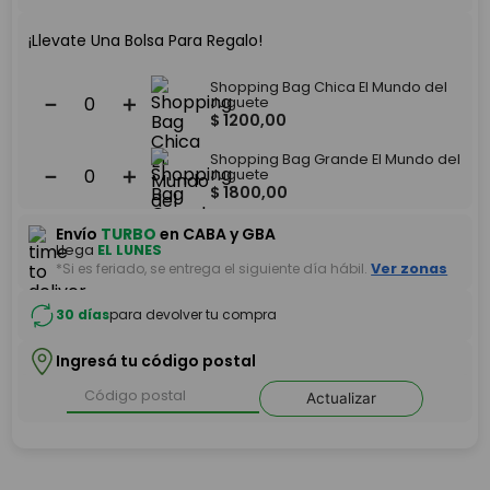
¡Llevate Una Bolsa Para Regalo!
Shopping Bag Chica El Mundo del
－
＋
Juguete
$
1200
,
00
Shopping Bag Grande El Mundo del
－
＋
Juguete
$
1800
,
00
Envío
TURBO
en CABA y GBA
Llega
EL LUNES
*Si es feriado, se entrega el siguiente día hábil.
Ver zonas
30 días
para devolver tu compra
Ingresá tu código postal
Actualizar