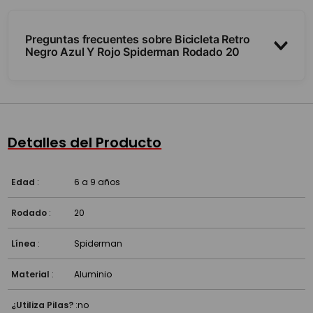
Preguntas frecuentes sobre Bicicleta Retro
Negro Azul Y Rojo Spiderman Rodado 20
¿Trae rueditas?
¿Para qué edad sirve?
Detalles del Producto
¿Viene armada?
Edad
:
6 a 9 años
Rodado
:
20
Línea
:
Spiderman
Material
:
Aluminio
¿Utiliza Pilas?
:
no