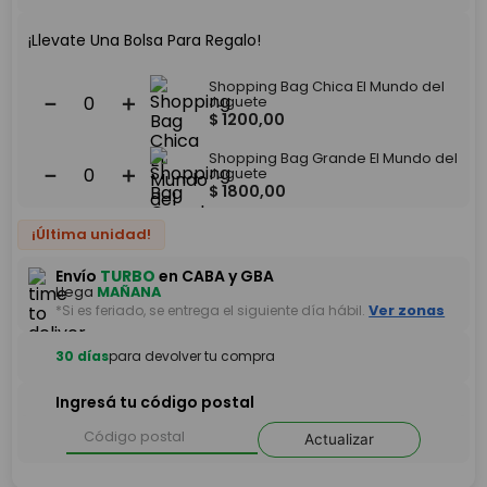
¡Llevate Una Bolsa Para Regalo!
Shopping Bag Chica El Mundo del
－
＋
Juguete
$
1200
,
00
Shopping Bag Grande El Mundo del
－
＋
Juguete
$
1800
,
00
¡Última unidad!
Envío
TURBO
en CABA y GBA
Llega
MAÑANA
*Si es feriado, se entrega el siguiente día hábil.
Ver zonas
30 días
para devolver tu compra
Ingresá tu código postal
Actualizar