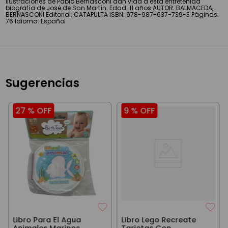
ilustraciones de Pablo Bernasconi dan vida a esta entretenida
biografía de José de San Martín. Edad: 11 años AUTOR: BALMACEDA,
BERNASCONI Editorial: CATAPULTA ISBN: 978-987-637-739-3 Páginas:
76 Idioma: Español
Sugerencias
27 %
OFF
9 %
OFF
Libro Para El Agua
Libro Lego Recreate
Animales Marinos
Tarjetas Con