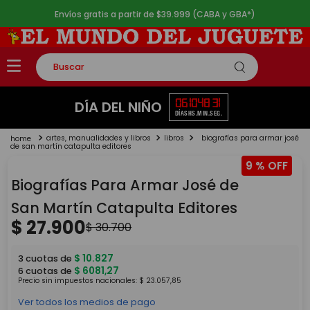
Envíos gratis a partir de $39.999 (CABA y GBA*)
Buscar
TÉRMINOS MÁS BUSCADOS
06
10
48
31
DÍA DEL NIÑO
DÍAS
HS.
MIN.
SEG.
1
.
rompecabezas
artes, manualidades y libros
libros
biografías para armar josé
2
.
lego
de san martín catapulta editores
9 %
3
.
peluche
Biografías Para Armar José de
4
.
monopatin
San Martín Catapulta Editores
5
.
toy story
$
27
.
900
$
30
.
700
$
10
.
827
3
cuotas de
$
6081
,
27
6
cuotas de
Precio sin impuestos nacionales:
$
23
.
057
,
85
Ver todos los medios de pago