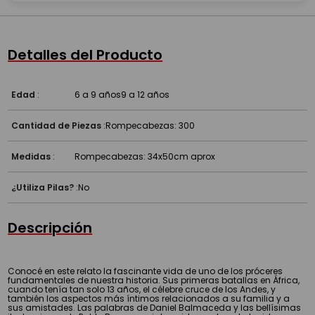
Detalles del Producto
Edad
:
6 a 9 años
9 a 12 años
Cantidad de Piezas
:
Rompecabezas: 300
Medidas
:
Rompecabezas: 34x50cm aprox
¿Utiliza Pilas?
:
No
Descripción
Conocé en este relato la fascinante vida de uno de los próceres
fundamentales de nuestra historia. Sus primeras batallas en África,
cuando tenía tan solo 13 años, el célebre cruce de los Andes, y
también los aspectos más íntimos relacionados a su familia y a
sus amistades. Las palabras de Daniel Balmaceda y las bellísimas