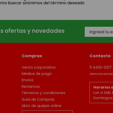
enta buscar sinónimos del término deseado
as ofertas y novedades
Compras
Contacto
Venta corporativa
11 4430-0317
Medios de pago
atencionalcli
Envíos
Reclamos
Horarios 
Lun a Sáb 
Términos y condiciones
Domingos: 
Guía de Compras
Libro de quejas online