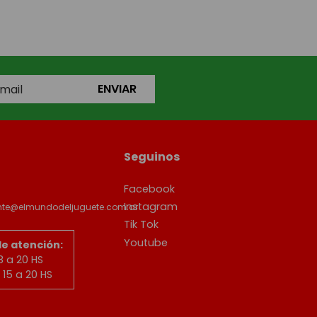
ENVIAR
Seguinos
Facebook
Instagram
ente@elmundodeljuguete.com.ar
Tik Tok
Youtube
de atención:
8 a 20 HS
15 a 20 HS