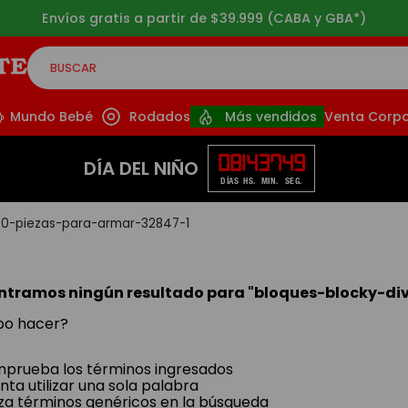
Envíos gratis a partir de $39.999 (CABA y GBA*)
BUSCAR
CADOS
Mundo Bebé
Rodados
Más vendidos
Venta Corpo
08
14
37
49
DÍA DEL NIÑO
DÍAS
HS.
MIN.
SEG.
120-piezas-para-armar-32847-1
ntramos ningún resultado para "
bloques-blocky-di
bo hacer?
prueba los términos ingresados
nta utilizar una sola palabra
liza términos genéricos en la búsqueda