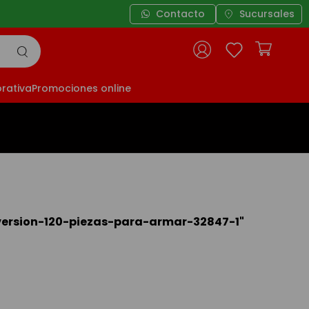
Contacto
Sucursales
rativa
Promociones online
version-120-piezas-para-armar-32847-1
"