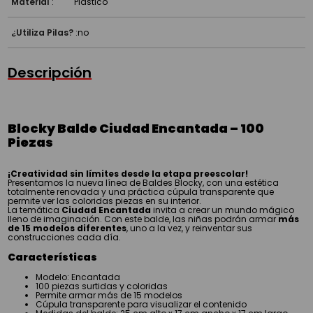
¿Utiliza Pilas?
:
no
Descripción
Blocky Balde Ciudad Encantada – 100
Piezas
¡Creatividad sin límites desde la etapa preescolar!
Presentamos la nueva línea de Baldes Blocky, con una estética
totalmente renovada y una práctica cúpula transparente que
permite ver las coloridas piezas en su interior.
La temática
Ciudad Encantada
invita a crear un mundo mágico
lleno de imaginación. Con este balde, las niñas podrán armar
más
de 15 modelos diferentes
, uno a la vez, y reinventar sus
construcciones cada día.
Características
Modelo: Encantada
100 piezas surtidas y coloridas
Permite armar más de 15 modelos
Cúpula transparente para visualizar el contenido
Medidas del balde: 25 cm alto x 17 cm ancho x 17 cm largo
Marca: Blocky