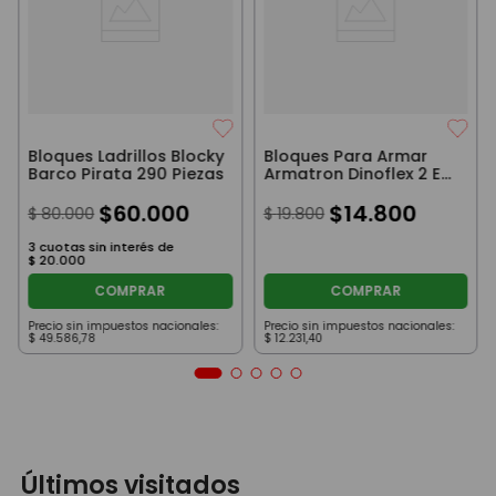
Bloques Ladrillos Blocky
Bloques Para Armar
Barco Pirata 290 Piezas
Armatron Dinoflex 2 En
1 60 Piezas
$
60
.
000
$
14
.
800
$
80
.
000
$
19
.
800
3
cuotas sin interés de
$
20
.
000
COMPRAR
COMPRAR
Precio sin impuestos nacionales:
Precio sin impuestos nacionales:
$
49
.
586
,
78
$
12
.
231
,
40
Últimos visitados