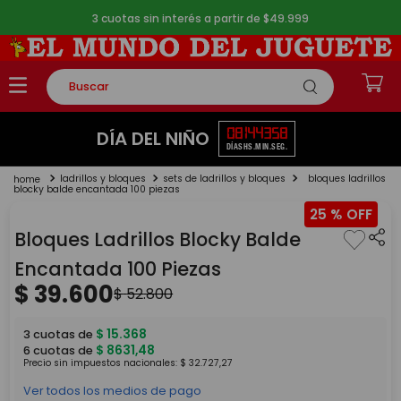
3 cuotas sin interés a partir de $49.999
Buscar
TÉRMINOS MÁS BUSCADOS
08
14
43
57
DÍA DEL NIÑO
DÍAS
HS.
MIN.
SEG.
1
.
rompecabezas
ladrillos y bloques
sets de ladrillos y bloques
bloques ladrillos
2
.
lego
blocky balde encantada 100 piezas
25 %
3
.
peluche
Bloques Ladrillos Blocky Balde
4
.
monopatin
Encantada 100 Piezas
5
.
toy story
$
39
.
600
$
52
.
800
$
15
.
368
3
cuotas de
$
8631
,
48
6
cuotas de
Precio sin impuestos nacionales:
$
32
.
727
,
27
Ver todos los medios de pago