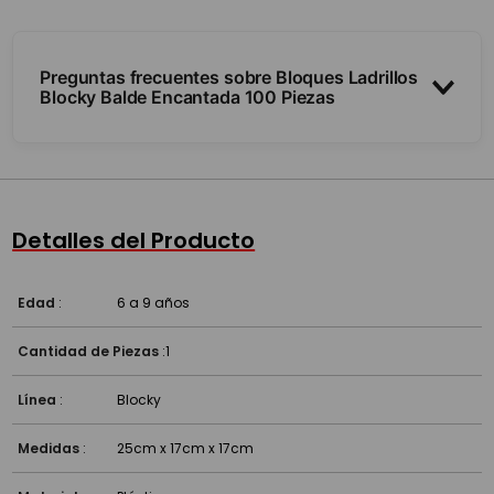
Preguntas frecuentes sobre Bloques Ladrillos
Blocky Balde Encantada 100 Piezas
¿Cuántas piezas trae y qué se arma?
¿Combinan con otras marcas?
Detalles del Producto
¿A partir de qué edad es?
Edad
:
6 a 9 años
Cantidad de Piezas
:
1
Línea
:
Blocky
Medidas
:
25cm x 17cm x 17cm
Material
:
Plástico