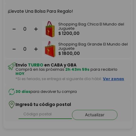
¡Llevate Una Bolsa Para Regalo!
Shopping Bag Chica El Mundo del
－
＋
Juguete
$
1200
,
00
Shopping Bag Grande El Mundo del
－
＋
Juguete
$
1800
,
00
Envío
TURBO
en CABA y GBA
Comprá en las próximas
2h 43m 58s
para recibirlo
HOY
.
*Si es feriado, se entrega el siguiente día hábil.
Ver zonas
30 días
para devolver tu compra
Ingresá tu código postal
Actualizar