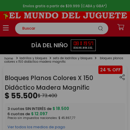
Envíos gratis a partir de $39.999 (CABA y GBA*)
Buscar
TÉRMINOS MÁS BUSCADOS
08
11
19
57
DÍA DEL NIÑO
DÍAS
HS.
MIN.
SEG.
1
.
rompecabezas
ladrillos y bloques
sets de ladrillos y bloques
bloques planos
2
.
lego
colores x 150 didáctico madera magnific
24 %
3
.
peluche
Bloques Planos Colores X 150
4
.
monopatin
Didáctico Madera Magnific
5
.
toy story
$
55
.
500
$
73
.
400
$
18
.
500
3
cuotas SIN INTERÉS de
$
12
.
097
6
cuotas de
Precio sin impuestos nacionales:
$
45
.
867
,
77
Ver todos los medios de pago