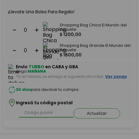
¡Llevate Una Bolsa Para Regalo!
Shopping Bag Chica El Mundo del
－
＋
Juguete
$
1200
,
00
Shopping Bag Grande El Mundo del
－
＋
Juguete
$
1800
,
00
Envío
TURBO
en CABA y GBA
Llega
MAÑANA
*Si es feriado, se entrega el siguiente día hábil.
Ver zonas
30 días
para devolver tu compra
Ingresá tu código postal
Actualizar