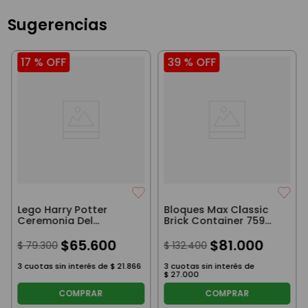
Sugerencias
17 %
OFF
39 %
OFF
Lego Harry Potter
Bloques Max Classic
Ceremonia Del
Brick Container 759
Sombrero
Piezas
Seleccionador 124
$
65
.
600
$
81
.
000
$
79
.
300
$
132
.
400
Piezas
3
cuotas sin interés de
$
21
.
866
3
cuotas sin interés de
$
27
.
000
COMPRAR
COMPRAR