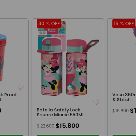
30 %
OFF
16 %
OFF
ak Proof
Vaso 360ml
L
& Stitch
0
$
Botella Safety Lock
$
15
.
800
Square Minnie 550ML
$
15
.
800
$
22
.
600