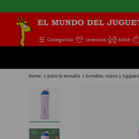
atis a partir de $39.999 (CABA y GBA*)
TÉRMINOS MÁS BUS
Categorías
Licencias
Edad
1
.
rompecabezas
2
.
lego
3
.
peluche
para la escuela
botellas, vasos y tupper
4
.
monopatin
5
.
toy story