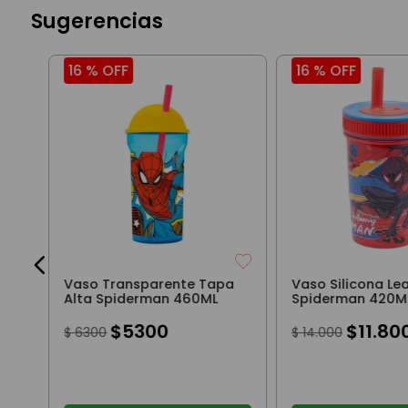
Sugerencias
16 %
OFF
16 %
OFF
r
Vaso Transparente Tapa
Vaso Silicona Le
Alta Spiderman 460ML
Spiderman 420M
$
5300
$
11
.
80
$
6300
$
14
.
000