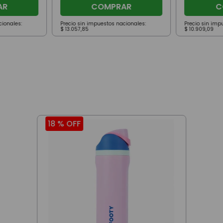
AR
COMPRAR
C
cionales:
Precio sin impuestos nacionales:
Precio sin imp
$
13
.
057
,
85
$
10
.
909
,
09
18 %
OFF