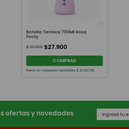
Botella Termica 700Ml Rosa
Footy
$
27
.
900
$
33
.
900
COMPRAR
Precio sin impuestos nacionales:
$
23
.
057
,
85
as ofertas y novedades