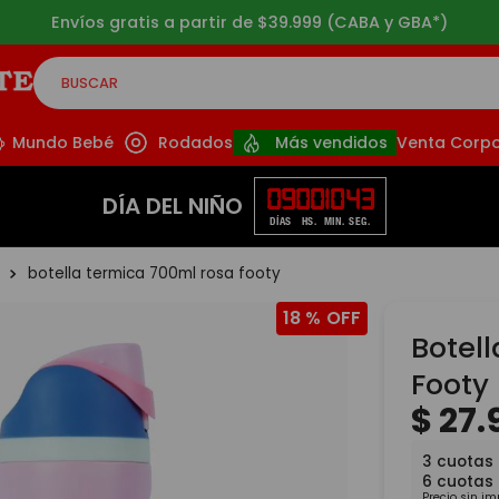
3 cuotas sin interés a partir de $49.99
BUSCAR
CADOS
Mundo Bebé
Rodados
Más vendidos
Venta Corpo
09
00
10
42
DÍA DEL NIÑO
DÍAS
HS.
MIN.
SEG.
s
botella termica 700ml rosa footy
18 %
Botel
Footy
$
27
.
3
cuotas
6
cuotas
Precio sin i