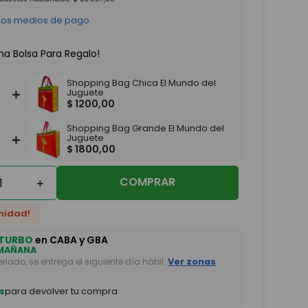
 los medios de pago
na Bolsa Para Regalo!
Shopping Bag Chica El Mundo del
＋
Juguete
$
1200
,
00
Shopping Bag Grande El Mundo del
＋
Juguete
$
1800
,
00
COMPRAR
＋
nidad!
TURBO
en CABA y GBA
MAÑANA
feriado, se entrega el siguiente día hábil.
Ver zonas
s
para devolver tu compra