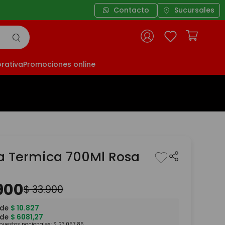
9
Contacto
Sucursales
rativa
Promociones online
la Termica 700Ml Rosa
900
$
33
.
900
 de
$
10
.
827
 de
$
6081
,
27
mpuestos nacionales:
$
23
.
057
,
85