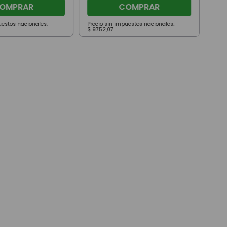
OMPRAR
COMPRAR
uestos nacionales:
Precio sin impuestos nacionales:
Prec
$
9752
,
07
$
23
.