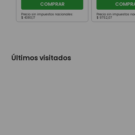
COMPRAR
COMPR
Precio sin impuestos nacionales:
Precio sin impuestos na
$
4380
,
17
$
9752
,
07
Últimos visitados