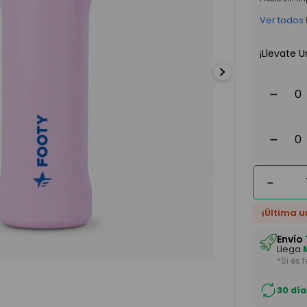
Ver todos
¡Llevate U
－
－
－
¡Última u
Envío
Llega
*Si es 
30 día