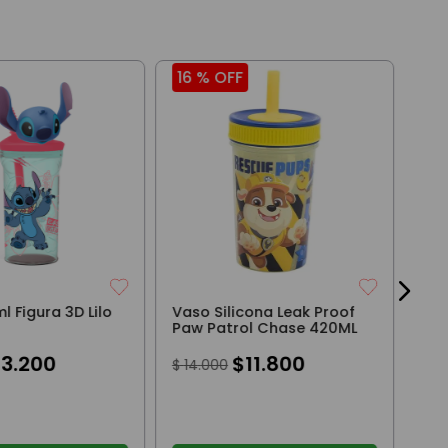
16 %
OFF
18
Bot
Roj
$
3
 Figura 3D Lilo
Vaso Silicona Leak Proof
Paw Patrol Chase 420ML
13
.
200
$
11
.
800
$
14
.
000