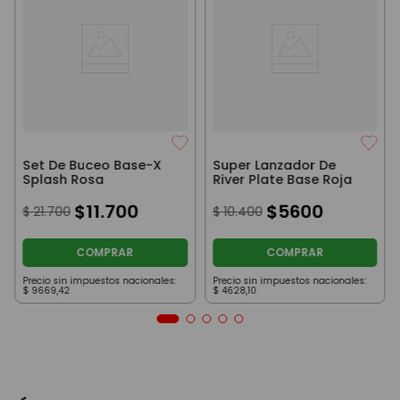
Set De Buceo Base-X
Super Lanzador De
Splash Rosa
River Plate Base Roja
$
11
.
700
$
5600
$
21
.
700
$
10
.
400
COMPRAR
COMPRAR
Precio sin impuestos nacionales:
Precio sin impuestos nacionales:
$
9669
,
42
$
4628
,
10