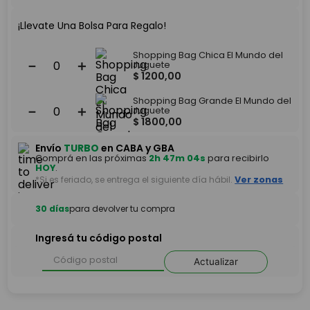
¡Llevate Una Bolsa Para Regalo!
Shopping Bag Chica El Mundo del
－
＋
Juguete
$
1200
,
00
Shopping Bag Grande El Mundo del
－
＋
Juguete
$
1800
,
00
Envío
TURBO
en CABA y GBA
Comprá en las próximas
2h 47m 04s
para recibirlo
HOY
.
*Si es feriado, se entrega el siguiente día hábil.
Ver zonas
30 días
para devolver tu compra
Ingresá tu código postal
Actualizar