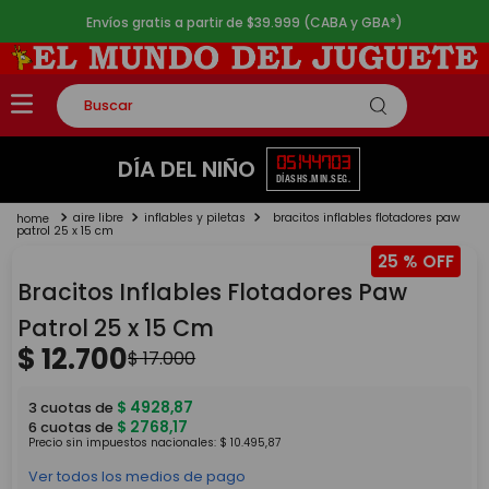
Envíos gratis a partir de $39.999 (CABA y GBA*)
Buscar
TÉRMINOS MÁS BUSCADOS
05
14
47
03
DÍA DEL NIÑO
DÍAS
HS.
MIN.
SEG.
1
.
rompecabezas
aire libre
inflables y piletas
bracitos inflables flotadores paw
2
.
lego
patrol 25 x 15 cm
25 %
3
.
peluche
Bracitos Inflables Flotadores Paw
4
.
monopatin
Patrol 25 x 15 Cm
5
.
toy story
$
12
.
700
$
17
.
000
$
4928
,
87
3
cuotas de
$
2768
,
17
6
cuotas de
Precio sin impuestos nacionales:
$
10
.
495
,
87
Ver todos los medios de pago