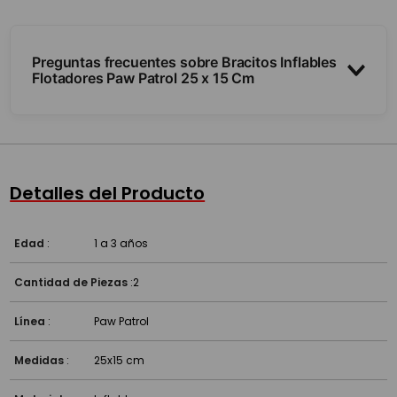
Preguntas frecuentes sobre Bracitos Inflables
Flotadores Paw Patrol 25 x 15 Cm
¿Son inflables?
¿Para qué edad son?
Detalles del Producto
Edad
:
1 a 3 años
Cantidad de Piezas
:
2
Línea
:
Paw Patrol
Medidas
:
25x15 cm