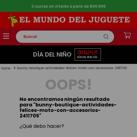
3 cuotas sin interés a partir de $49.999
Buscar
TÉRMINOS MÁS BUSCADOS
08
16
24
21
DÍA DEL NIÑO
DÍAS
HS.
MIN.
SEG.
1
.
rompecabezas
bunny-boutique-actividades-felices-moto-con-accesorios-2411705
2
.
lego
OOPS!
3
.
peluche
4
.
monopatin
No encontramos ningún resultado
5
.
toy story
para "
bunny-boutique-actividades-
felices-moto-con-accesorios-
2411705
"
¿Qué debo hacer?