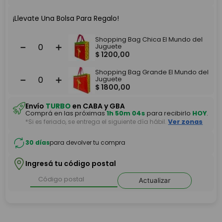
¡Llevate Una Bolsa Para Regalo!
Shopping Bag Chica El Mundo del
－
＋
Juguete
$
1200
,
00
Shopping Bag Grande El Mundo del
－
＋
Juguete
$
1800
,
00
Envío
TURBO
en CABA y GBA
Comprá en las próximas
1h 50m 04s
para recibirlo
HOY
.
*Si es feriado, se entrega el siguiente día hábil.
Ver zonas
30 días
para devolver tu compra
Ingresá tu código postal
Actualizar