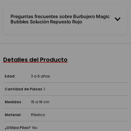
Preguntas frecuentes sobre Burbujero Magic
Bubbles Solución Repuesto Rojo
¿Para qué sirve?
¿Es compatible con cualquier burbujero?
Detalles del Producto
¿Es seguro?
Edad
:
3 a 6 años
Cantidad de Piezas
:
1
Medidas
:
15 a 18 cm
Material
:
Plástico
¿Utiliza Pilas?
:
No