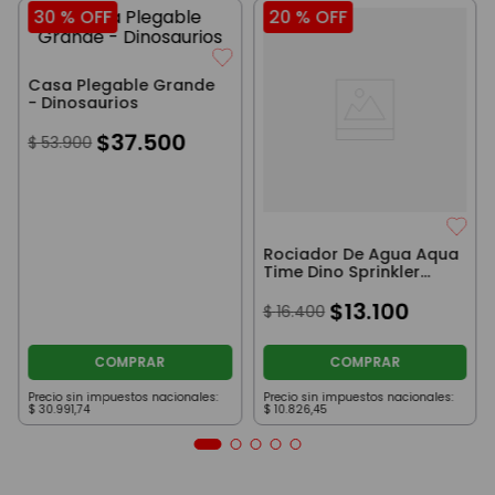
30 %
OFF
20 %
OFF
Casa Plegable Grande
- Dinosaurios
$
37
.
500
$
53
.
900
Rociador De Agua Aqua
Time Dino Sprinkler
Celeste
$
13
.
100
$
16
.
400
COMPRAR
COMPRAR
Precio sin impuestos nacionales:
Precio sin impuestos nacionales:
$
30
.
991
,
74
$
10
.
826
,
45