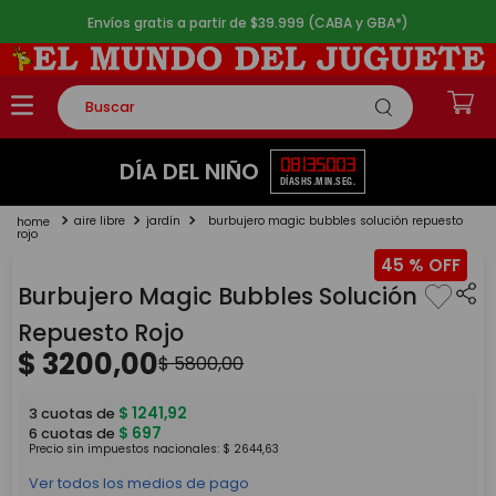
Envíos gratis a partir de $39.999 (CABA y GBA*)
Buscar
TÉRMINOS MÁS BUSCADOS
08
13
50
03
DÍA DEL NIÑO
DÍAS
HS.
MIN.
SEG.
1
.
rompecabezas
aire libre
jardín
burbujero magic bubbles solución repuesto
2
.
lego
rojo
45 %
3
.
peluche
Burbujero Magic Bubbles Solución
4
.
monopatin
Repuesto Rojo
5
.
toy story
$
3200
,
00
$
5800
,
00
$
1241
,
92
3
cuotas de
$
697
6
cuotas de
Precio sin impuestos nacionales:
$
2644
,
63
Ver todos los medios de pago