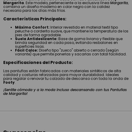
Margarita
. Este modelo, perteneciente a la exclusiva línea
Margarita
,
combina un diseño moderno en color negro con la calidez
necesaria para los días más fríos.
Características Principales:
Máximo Confort:
Interior revestido en material textil tipo
peluche o corderito suave, que mantiene la temperatura de los
pies de forma agradable.
Suela Antideslizante:
Base de goma liviana y flexible que
brinda seguridad en cada paso, evitando resbalones en
superficies lisas.
Fácil Calce:
Diseño tipo "zueco" abierto o cerrado (según
variante) que permite ponerlas y sacarlas con total facilidad.
Especificaciones del Producto:
Las pantuflas están fabricadas con materiales sintéticos de alta
calidad y costuras reforzadas para mayor durabilidad. Ideales
para regalar o renovar tu calzado de descanso con toda la onda de
Footy
.
¡Sentite cómoda y a la moda incluso descansando con tus Pantuflas
de Margarita!