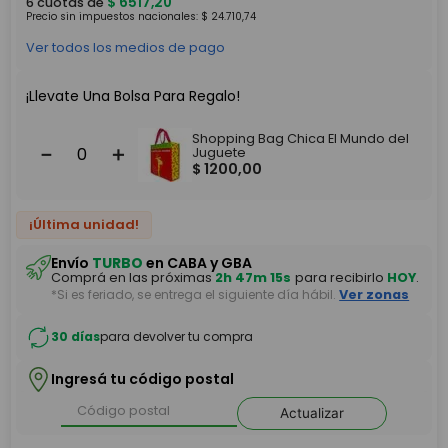
$
6517
,
20
6
cuotas de
Precio sin impuestos nacionales:
$
24
.
710
,
74
Ver todos los medios de pago
¡Llevate Una Bolsa Para Regalo!
Shopping Bag Chica El Mundo del
－
＋
Juguete
$
1200
,
00
¡Última unidad!
Envío
TURBO
en CABA y GBA
Comprá en las próximas
2h 47m 15s
para recibirlo
HOY
.
*Si es feriado, se entrega el siguiente día hábil.
Ver zonas
30 días
para devolver tu compra
Ingresá tu código postal
Actualizar