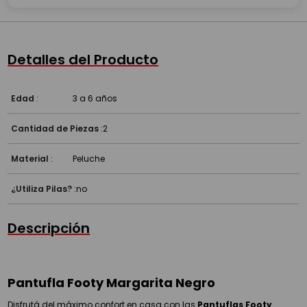
Detalles del Producto
Edad
:
3 a 6 años
Cantidad de Piezas
:
2
Material
:
Peluche
¿Utiliza Pilas?
:
no
Descripción
Pantufla Footy Margarita Negro
Disfrutá del máximo confort en casa con las
Pantuflas Footy