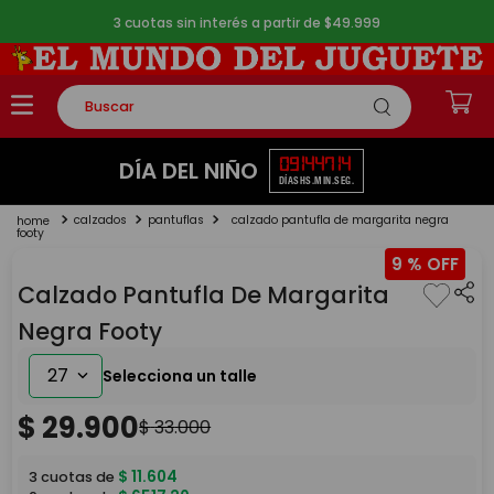
3 cuotas sin interés a partir de $49.999
Buscar
TÉRMINOS MÁS BUSCADOS
09
14
47
14
DÍA DEL NIÑO
DÍAS
HS.
MIN.
SEG.
1
.
rompecabezas
calzados
pantuflas
calzado pantufla de margarita negra
2
.
lego
footy
9 %
3
.
peluche
Calzado Pantufla De Margarita
4
.
monopatin
Negra Footy
5
.
toy story
27
$
29
.
900
$
33
.
000
$
11
.
604
3
cuotas de