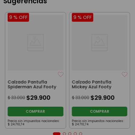
Sugerencias
9 %
OFF
9 %
OFF
Calzado Pantufla
Calzado Pantufla
Spiderman Azul Footy
Mickey Azul Footy
$
29
.
900
$
29
.
900
$
33
.
000
$
33
.
000
COMPRAR
COMPRAR
Precio sin impuestos nacionales:
Precio sin impuestos nacionales:
$
24
.
710
,
74
$
24
.
710
,
74