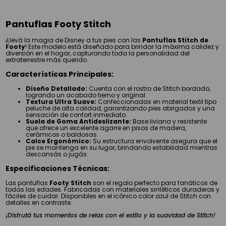
Pantuflas Footy Stitch
¡Llevá la magia de Disney a tus pies con las
Pantuflas Stitch de
Footy
! Este modelo está diseñado para brindar la máxima calidez y
diversión en el hogar, capturando toda la personalidad del
extraterrestre más querido.
Características Principales:
Diseño Detallado:
Cuenta con el rostro de Stitch bordado,
logrando un acabado tierno y original.
Textura Ultra Suave:
Confeccionadas en material textil tipo
peluche de alta calidad, garantizando pies abrigados y una
sensación de confort inmediato.
Suela de Goma Antideslizante:
Base liviana y resistente
que ofrece un excelente agarre en pisos de madera,
cerámicos o baldosas.
Calce Ergonómico:
Su estructura envolvente asegura que el
pie se mantenga en su lugar, brindando estabilidad mientras
descansás o jugás.
Especificaciones Técnicas:
Las pantuflas
Footy Stitch
son el regalo perfecto para fanáticos de
todas las edades. Fabricadas con materiales sintéticos duraderos y
fáciles de cuidar. Disponibles en el icónico color azul de Stitch con
detalles en contraste.
¡Disfrutá tus momentos de relax con el estilo y la suavidad de Stitch!