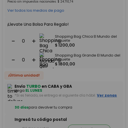
Precio sin impuestos nacionales:
$
24
.
710
,
74
Ver todos los medios de pago
¡Llevate Una Bolsa Para Regalo!
Shopping Bag Chica El Mundo del
－
＋
Juguete
$
1200
,
00
Shopping Bag Grande El Mundo del
－
＋
Juguete
$
1800
,
00
¡Última unidad!
Envío
TURBO
en CABA y GBA
Llega
EL LUNES
*Si es feriado, se entrega el siguiente día hábil.
Ver zonas
30 días
para devolver tu compra
Ingresá tu código postal