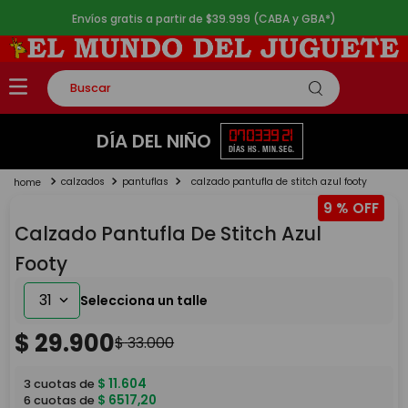
Envíos gratis a partir de $39.999 (CABA y GBA*)
Buscar
TÉRMINOS MÁS BUSCADOS
07
03
39
21
DÍA DEL NIÑO
DÍAS
HS.
MIN.
SEG.
1
.
rompecabezas
calzados
pantuflas
calzado pantufla de stitch azul footy
2
.
lego
9 %
3
.
peluche
Calzado Pantufla De Stitch Azul
4
.
monopatin
Footy
5
.
toy story
31
$
29
.
900
$
33
.
000
$
11
.
604
3
cuotas de
$
6517
,
20
6
cuotas de