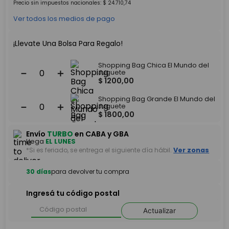
Precio sin impuestos nacionales:
$
24
.
710
,
74
Ver todos los medios de pago
¡Llevate Una Bolsa Para Regalo!
Shopping Bag Chica El Mundo del
－
＋
Juguete
$
1200
,
00
Shopping Bag Grande El Mundo del
－
＋
Juguete
$
1800
,
00
Envío
TURBO
en CABA y GBA
Llega
EL LUNES
*Si es feriado, se entrega el siguiente día hábil.
Ver zonas
30 días
para devolver tu compra
Ingresá tu código postal
Actualizar