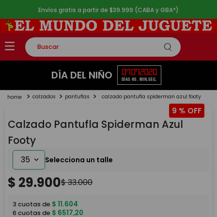
Envíos gratis a partir de $39.999 (CABA y GBA*)
Buscar
TÉRMINOS MÁS BUSCADOS
07
07
20
20
DÍA DEL NIÑO
DÍAS
HS.
MIN.
SEG.
1
.
rompecabezas
calzados
pantuflas
calzado pantufla spiderman azul footy
2
.
lego
9 %
3
.
peluche
Calzado Pantufla Spiderman Azul
4
.
monopatin
Footy
5
.
toy story
35
$
29
.
900
$
33
.
000
$
11
.
604
3
cuotas de
$
6517
,
20
6
cuotas de